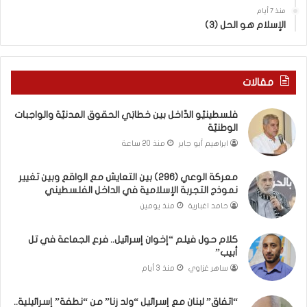
و
منذ 7 أيام
ا
الإسلام هو الحل (3)
ل
د
ع
م
مقالات
ا
ل
فلسطينيّو الدّاخل بين خطابَي الحقوق المدنيّة والواجبات
أ
الوطنيّة
س
ابراهيم أبو جابر
منذ 20 ساعة
ر
ي
معركة الوعي (296) بين التعايش مع الواقع وبين تغيير
ا
نموذج التجربة الإسلامية في الداخل الفلسطيني
ن
ي
حامد اغبارية
منذ يومين
ص
ن
كلام حول فيلم “إخوان إسرائيل.. فرع الجماعة في تل
ع
أبيب”
ا
ساهر غزاوي
منذ 3 أيام
ن
ا
“اتفاق” لبنان مع إسرائيل “ولد زنا” من “نطفة” إسرائيلية..
ل