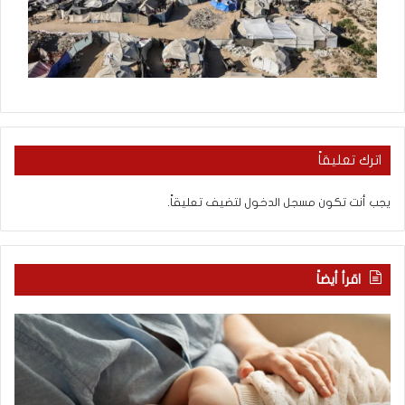
اترك تعليقاً
يجب أنت تكون
مسجل الدخول
لتضيف تعليقاً.
اقرأ أيضاً
ط
ل
ب
ا
ي
تُ
ب
غ
ة
ل