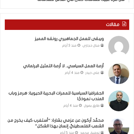
ة
ذ
ف
ا
ي
ا
ر
ل
مقالات
و
ع
م
ا
ويبقى للعمل الجماهيري رونقه المميز
ا
م
منال حجازي
منذ 3 أيام
ب
.
ي
.
ن
م
ل
ا
أزمة العمل السياسي.. لا أزمة التمثيل البرلماني
ب
ذ
علي حيدر
منذ 4 أيام
ن
ا
ا
ت
ن
ق
الجغرافيا السياسية للممرات البحرية الحيوية: هرمز وباب
و
و
المندب نموذجًا
ت
ل
طارق بصول
منذ 4 أيام
ل
ا
أ
ل
محمَّد أركون عن عزمي بشارة: “أستغرب كيف يخرج من
ب
أ
الشعب الفلسطينيُّ إنسان بهذا الشكل”
ي
و
توفيق محمد
منذ 5 أيام