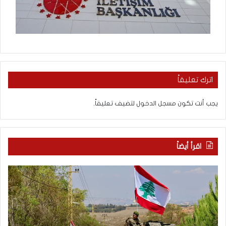
اترك تعليقاً
يجب أنت تكون
مسجل الدخول
لتضيف تعليقاً.
اقرأ أيضاً
م
5
ا
ا
ذ
ق
ا
ت
ب
ح
ح
ا