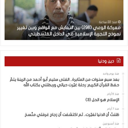
ة
ب
ا
يّ
ل
ة
و
ل
منذ 22 ساعة
معركة الوعي (296) بين التعايش مع الواقع وبين تغيير
ال
ع
غ
نموذج التجربة الإسلامية في الداخل الفلسطيني
ال
ي
ت
(
ن
2
ا
–
9
6
ا
دين ودنيا
)
ل
ب
ف
منذ يوم واحد
ي
ر
بعد سبع سنوات من المثابرة.. الفتى سليم أبو أحمد من الرينة يتمّ
ن
ق
حفظ القرآن الكريم: رحلة غيّرت حياتي وربطتني بكتاب الله
ا
ب
ل
ي
منذ 6 أيام
الإسلام هو الحل (3)
ت
ن
ع
ا
منذ 7 أيام
ا
ل
ظننتُ أن الدنيا تغيّرت.. ثم اكتشفت أن زجاج غرفتي متّسخ
ي
كَ
ش
بِ
منذ أسبوعين