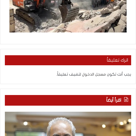
اترك تعليقاً
يجب أنت تكون
مسجل الدخول
لتضيف تعليقاً.
اقرأ أيضاً
م
ا
ع
ل
ر
ع
ك
ر