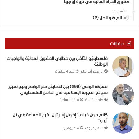
حقوق المرأة المالية في ثروة زوجها
م
دِ
ع
(
منذ أسبوعين
ا
ب
الإسلام هو الحل (2)
ل
ك
و
س
ا
ر
ق
ا
مقالات
ع
ل
و
ب
فلسطينيّو الدّاخل بين خطابَي الحقوق المدنيّة والواجبات
ب
ا
الوطنيّة
ي
ء
ابراهيم أبو جابر
منذ 4 ساعات
ن
)
ت
و
معركة الوعي (296) بين التعايش مع الواقع وبين تغيير
غ
ا
نموذج التجربة الإسلامية في الداخل الفلسطيني
ي
ل
ي
كَ
حامد اغبارية
منذ 22 ساعة
ر
بَ
ن
دِ
كلام حول فيلم “إخوان إسرائيل.. فرع الجماعة في تل
م
(
أبيب”
و
ب
ساهر غزاوي
منذ يومين
ذ
ف
ج
ت