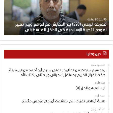
ة
ب
ا
يّ
ل
ة
و
ل
منذ 20 ساعة
معركة الوعي (296) بين التعايش مع الواقع وبين تغيير
ال
ع
غ
نموذج التجربة الإسلامية في الداخل الفلسطيني
ال
ي
ت
(
ن
2
ا
–
9
6
ا
دين ودنيا
)
ل
ب
ف
منذ يوم واحد
ي
ر
بعد سبع سنوات من المثابرة.. الفتى سليم أبو أحمد من الرينة يتمّ
ن
ق
حفظ القرآن الكريم: رحلة غيّرت حياتي وربطتني بكتاب الله
ا
ب
ل
ي
منذ 6 أيام
الإسلام هو الحل (3)
ت
ن
ع
ا
منذ 7 أيام
ا
ل
ظننتُ أن الدنيا تغيّرت.. ثم اكتشفت أن زجاج غرفتي متّسخ
ي
كَ
ش
بِ
منذ أسبوعين