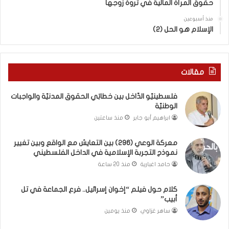
حقوق المرأة المالية في ثروة زوجها
م
دِ
ع
(
منذ أسبوعين
ا
ب
الإسلام هو الحل (2)
ل
ك
و
س
ا
ر
ق
ا
مقالات
ع
ل
و
ب
فلسطينيّو الدّاخل بين خطابَي الحقوق المدنيّة والواجبات
ب
ا
الوطنيّة
ي
ء
ابراهيم أبو جابر
منذ ساعتين
ن
)
ت
و
معركة الوعي (296) بين التعايش مع الواقع وبين تغيير
غ
ا
نموذج التجربة الإسلامية في الداخل الفلسطيني
ي
ل
ي
كَ
حامد اغبارية
منذ 20 ساعة
ر
بَ
ن
دِ
كلام حول فيلم “إخوان إسرائيل.. فرع الجماعة في تل
م
(
أبيب”
و
ب
ساهر غزاوي
منذ يومين
ذ
ف
ج
ت