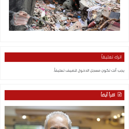
اترك تعليقاً
يجب أنت تكون
مسجل الدخول
لتضيف تعليقاً.
اقرأ أيضاً
م
ا
ع
ل
ر
ع
ك
ر