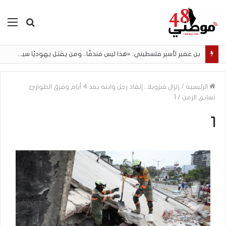
بحث
الق
عن
بن غفير لأسير فلسطيني: «هذا ليس فندقًا.. ومن يقتل يهوديًا سيتم إعدامه»
الرئيسية
/
زلزال فنزويلا.. إنقاذ رجل وابنه بعد 4 أيام وفرق الطوارئ
تسابق الزمن
/
1
1