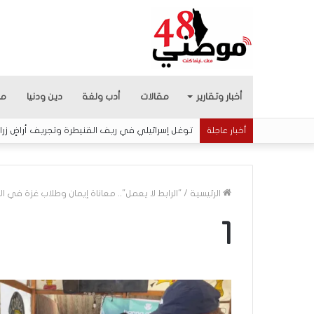
أخبار وتقارير
مقالات
أدب ولغة
دين ودنيا
من
توغل إسرائيلي في ريف القنيطرة وتجريف أراضٍ زرا
أخبار عاجلة
الرئيسية
/
"الرابط لا يعمل".. معاناة إيمان وطلاب غزة في ال
1
ب
ع
د
س
ب
منذ 9 ساعات
ع
بعد سبع سنوات من ا