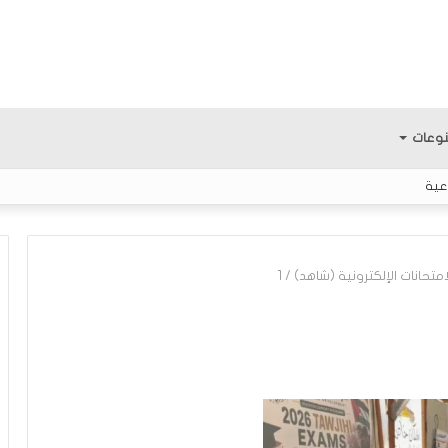
وعات
عية
امتحانات الإلكترونية (شاهد)
/
1
م
ع
ر
ك
ة
ا
لمثابرة.. الفتى
منذ 4 ساعات