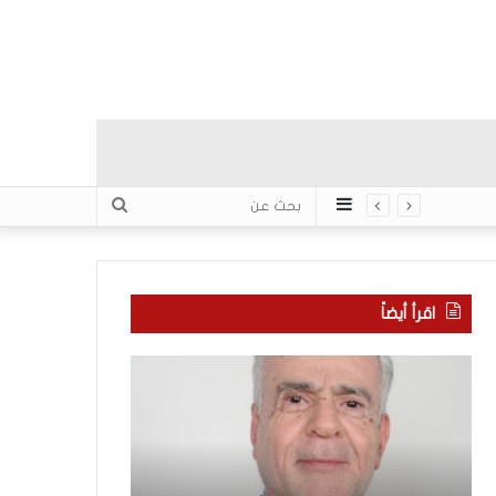
عمود
بحث
جانبي
عن
اقرأ أيضاً
ا
ب
ل
ع
ع
د
ر
س
ب
ب
منذ 9 ساعات
يّ
ع
بعد سبع سنوات 