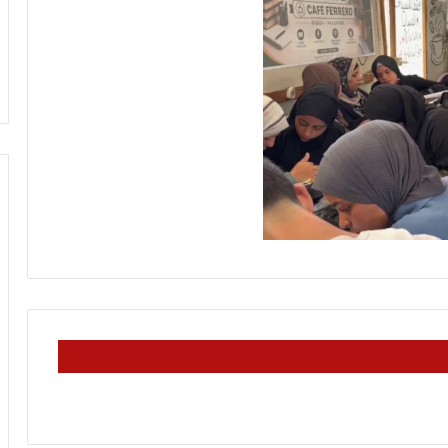
ل
لرينة يتمّ حفظ
معركة الوعي (296) بين التعايش مع
و
 غيّرت حياتي
الواقع وبين تغيير نموذج التجربة
ع
الإسلامية في الداخل الفلسطيني
ي
(
2
9
6
)
ب
ي
ن
ا
ل
ت
ع
ا
ي
ش
م
ع