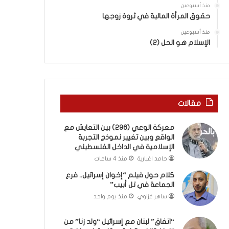
ب
ى
منذ أسبوعين
ك
س
حقوق المرأة المالية في ثروة زوجها
س
ل
ر
منذ أسبوعين
ي
الإسلام هو الحل (2)
ا
م
ل
أ
ب
ب
ا
و
ء
أ
)
ح
مقالات
و
م
ا
د
معركة الوعي (296) بين التعايش مع
ل
م
الواقع وبين تغيير نموذج التجربة
كَ
ن
الإسلامية في الداخل الفلسطيني
بَ
ا
حامد اغبارية
منذ 4 ساعات
دِ
ل
(
ر
كلام حول فيلم “إخوان إسرائيل.. فرع
ب
ي
الجماعة في تل أبيب”
ف
ن
ساهر غزاوي
منذ يوم واحد
ت
ة
ح
ي
“اتفاق” لبنان مع إسرائيل “ولد زنا” من
ا
ت