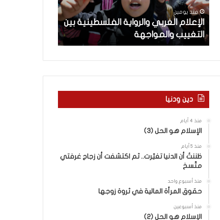
م
ث
منذ يومين
منذ يومين
ا
ت
ن
الإعلام الغربي والرواية الفلسطينية بين
ماذا بحثت جولة
ل
ج
التغييب والمواجهة
في روما بين لبن
غ
و
ر
ل
ب
ة
ي
ا
و
ل
ا
م
ل
ف
دين ودنيا
ر
ا
و
و
منذ 4 أيام
ا
ض
الإسلام هو الحل (3)
ي
ا
منذ 5 أيام
ة
ت
ظننتُ أن الدنيا تغيّرت.. ثم اكتشفت أن زجاج غرفتي
ا
ا
متّسخ
ل
ل
ف
ج
منذ أسبوع واحد
ل
د
حقوق المرأة المالية في ثروة زوجها
س
ي
منذ أسبوعين
ط
د
الإسلام هو الحل (2)