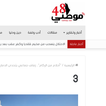
أخبار وتقارير
مقالات
أدب ولغة
دين ودنيا
من
الاحتلال ينسحب من مخيم قلنديا وكفر عقب بعد يوم
أخبار عاجلة
الرئيسية
/
"أحلام من الركام".. زفاف جماعي يتحدى الدمار
3
م
ا
ذ
ا
ب
ح