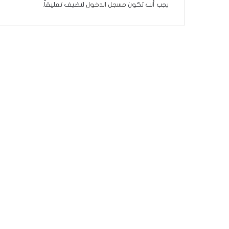
ة
يجب أنت تكون
مسجل الدخول
لتضيف تعليقاً.
ف
ي
ر
و
م
ا
ب
ي
ن
ل
ب
ن
ا
ن
و
ت
ل
أ
ب
ي
ب