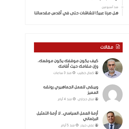
ي
ة
ن
ف
منذ أسبوعين
ي
ي
هل صرنا عبيدًا للشاشات حتى في أقدس مقدساتنا
ة
ر
ب
و
ي
م
ن
ا
ا
ب
مقالات
ل
ي
ت
ن
كيف يكون موقفك يكون موقعك،
غ
ل
وإن مقامك حيث أقامك
ي
ب
ي
ن
كمال خطيب
منذ 3 ساعات
ب
ا
و
ن
ويبقى للعمل الجماهيري رونقه
ا
و
المميز
ل
ت
منال حجازي
منذ 4 أيام
م
ل
و
أ
أزمة العمل السياسي.. لا أزمة التمثيل
ا
ب
البرلماني
ج
ي
علي حيدر
منذ 5 أيام
ه
ب