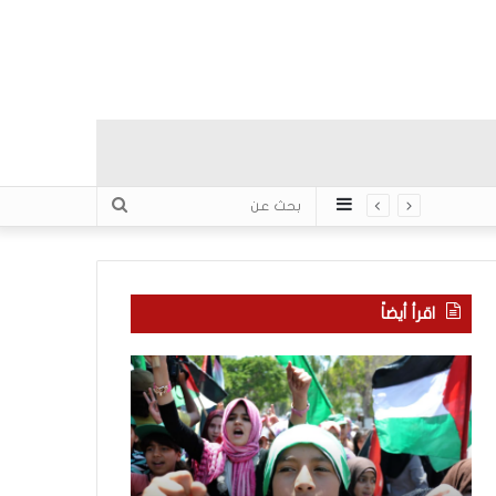
عمود
بحث
جانبي
عن
اقرأ أيضاً
ا
م
ل
ا
إ
ذ
ع
ا
ل
ب
ا
ح