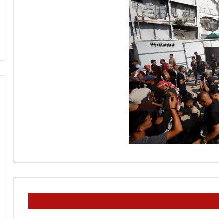
ن
منذ 3 ساعات
م
مفاوضات الجديدة
كيف يكون موقفك يكون موقعك، وإ
و
وتل أبيب؟ (فيديو)
مقامك حيث أقامك
ق
ف
ك
ي
ك
و
ن
م
و
ق
ع
ك
،
و
إ
ن
م
ق