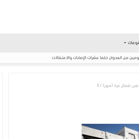
وعات
ين من العدوان خلفا عشرات الإصابات والاعتقالات
 في شمال غزة (صور)
/
3
ك
ي
ف
ي
ك
و