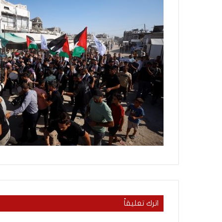
ث
منذ يومين
ت
ماذا بحثت جولة ال
ج
في روما بين لبنان 
و
ل
ة
ا
ل
م
ف
ا
و
ض
ا
ت
ا
ل
ج
د
ي
اترك تعليقاً
د