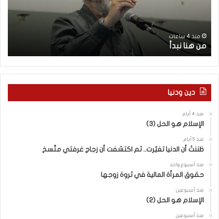
ن
و
ب
ن
د
م
ك
أ
و
منذ 4 ساعات
من هنا نبدأ
أ
ق
ف
ك
ي
ك
دين ودنيا
و
ن
منذ 4 أيام
م
الإسلام هو الحل (3)
و
ق
منذ 5 أيام
ع
ظننتُ أن الدنيا تغيّرت.. ثم اكتشفت أن زجاج غرفتي متّسخ
ك
منذ أسبوع واحد
،
حقوق المرأة المالية في ثروة زوجها
و
إ
منذ أسبوعين
الإسلام هو الحل (2)
ن
م
منذ أسبوعين