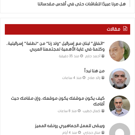
ق
هل صرنا عبيدًا للشاشات حتى في أقدس مقدساتنا
ا
م
ك
ح
مقالات
ي
ث
“اتفاق” لبنان مع إسرائيل “ولد زنا” من “نطفة” إسرائيلية..
أ
وكلمة في غاية الأهمية لمجتمعنا العربي
ق
أحمد حازم
منذ 35 دقيقة
ا
م
ك
من هنا نبدأ
رائد صلاح
منذ 4 ساعات
كيف يكون موقفك يكون موقعك، وإن مقامك حيث
أقامك
كمال خطيب
منذ 8 ساعات
ويبقى للعمل الجماهيري رونقه المميز
منال حجازي
منذ 4 أيام