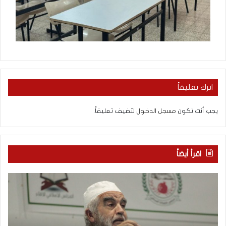
اترك تعليقاً
يجب أنت تكون
مسجل الدخول
لتضيف تعليقاً.
اقرأ أيضاً
م
ك
ن
ي
ه
ف
ن
ي
ا
ك