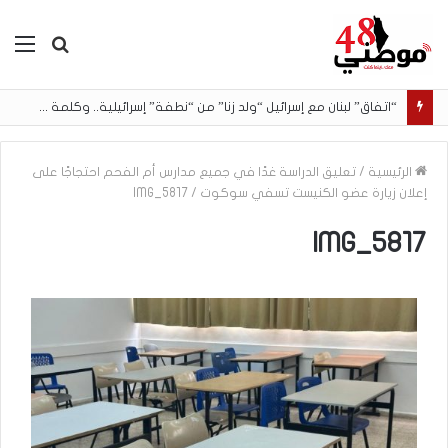
بحث
الق
عن
“اتفاق” لبنان مع إسرائيل “ولد زنا” من “نطفة” إسرائيلية.. وكلمة في غاية الأهمية لمجتمعنا العربي
الرئيسية
/
تعليق الدراسة غدًا في جميع مدارس أم الفحم احتجاجًا على
إعلان زيارة عضو الكنيست تسفي سوكوت
/
IMG_5817
IMG_5817