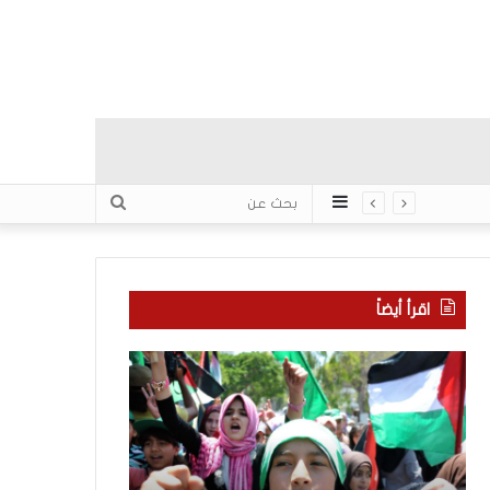
عمود
بحث
جانبي
عن
اقرأ أيضاً
ا
م
ل
ا
إ
ذ
ع
ا
ل
ب
ا
ح