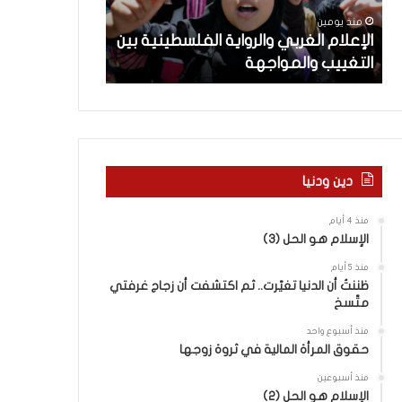
م
ث
منذ يومين
منذ يومين
ا
ت
ن
الإعلام الغربي والرواية الفلسطينية بين
ماذا بحثت جولة
ل
ج
التغييب والمواجهة
في روما بين لبن
غ
و
ر
ل
ب
ة
ي
ا
و
ل
ا
م
ل
ف
دين ودنيا
ر
ا
و
و
منذ 4 أيام
ا
ض
الإسلام هو الحل (3)
ي
ا
منذ 5 أيام
ة
ت
ظننتُ أن الدنيا تغيّرت.. ثم اكتشفت أن زجاج غرفتي
ا
ا
متّسخ
ل
ل
ف
ج
منذ أسبوع واحد
ل
د
حقوق المرأة المالية في ثروة زوجها
س
ي
منذ أسبوعين
ط
د
الإسلام هو الحل (2)