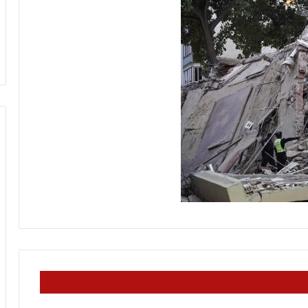
ن
منذ ساعتين
م
مفاوضات الجديدة
كيف يكون موقفك يكون موقعك، وإ
و
وتل أبيب؟ (فيديو)
مقامك حيث أقامك
ق
ف
ك
ي
ك
و
ن
م
و
ق
ع
ك
،
و
إ
ن
م
ق