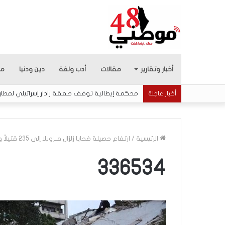
أخبار وتقارير
مقالات
أدب ولغة
دين ودنيا
من
محكمة إيطالية توقف صفقة رادار إسرائيلي لمطار ر
أخبار عاجلة
الرئيسية
/
ارتفاع حصيلة ضحايا زلزال فنزويلا إلى 235 قتيلاً وأكثر من 4300 مصاب
336534
م
ا
ذ
ا
ب
ح