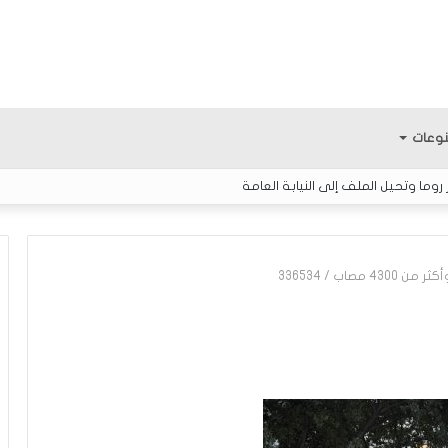
وعات
وما وتحيل الملف إلى النيابة العامة
336534
/
ك
ي
ف
ي
ك
و