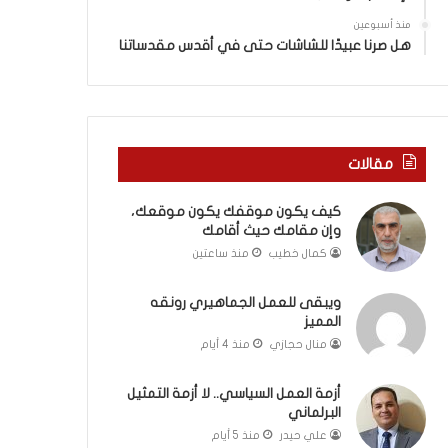
ي
ة
ن
ف
منذ أسبوعين
ي
ي
هل صرنا عبيدًا للشاشات حتى في أقدس مقدساتنا
ة
ر
ب
و
ي
م
ن
ا
ا
ب
مقالات
ل
ي
ت
ن
كيف يكون موقفك يكون موقعك،
غ
ل
وإن مقامك حيث أقامك
ي
ب
ي
ن
كمال خطيب
منذ ساعتين
ب
ا
و
ن
ويبقى للعمل الجماهيري رونقه
ا
و
المميز
ل
ت
منال حجازي
منذ 4 أيام
م
ل
و
أ
أزمة العمل السياسي.. لا أزمة التمثيل
ا
ب
البرلماني
ج
ي
علي حيدر
منذ 5 أيام
ه
ب