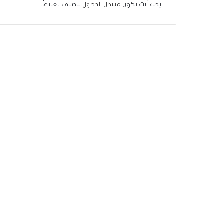
ة
يجب أنت تكون
مسجل الدخول
لتضيف تعليقاً.
ف
ي
ر
و
م
ا
ب
ي
ن
ل
ب
ن
ا
ن
و
ت
ل
أ
ب
ي
ب