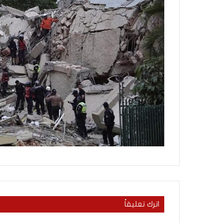
ث
منذ يومين
ت
ماذا بحثت جولة ال
ج
في روما بين لبنان 
و
ل
ة
ا
ل
م
ف
ا
و
ض
ا
ت
ا
ل
ج
د
ي
اترك تعليقاً
د