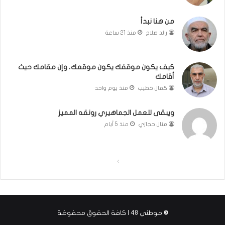
ا
ئ
من هنا نبدأ
ي
رائد صلاح
منذ 21 ساعة
ل
ي
ة
كيف يكون موقفك يكون موقعك، وإن مقامك حيث
.
أقامك
.
كمال خطيب
منذ يوم واحد
و
ك
ل
ويبقى للعمل الجماهيري رونقه المميز
م
منال حجازي
منذ 5 أيام
ة
ف
ي
ا
ا
غ
ا
ل
ل
ي
ص
ص
ة
ف
ف
ا
© موطني 48 | كافة الحقوق محفوظة
ل
ح
ح