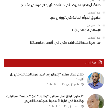
منذ 6 أيام
ي
ظننتُ أن الدنيا تغيّرت.. ثم اكتشفت أن زجاج غرفتي متّسخ
ل
منذ أسبوعين
“
حقوق المرأة المالية في ثروة زوجها
و
ل
منذ أسبوعين
د
الإسلام هو الحل (2)
ز
منذ أسبوعين
ن
هل صرنا عبيدًا للشاشات حتى في أقدس مقدساتنا
ا
”
م
ن
مقالات
“
ن
كلام حول فيلم “إخوان إسرائيل.. فرع الجماعة في تل
ط
أبيب”
ف
ساهر غزاوي
منذ 17 ساعة
ة
”
إ
“اتفاق” لبنان مع إسرائيل “ولد زنا” من “نطفة” إسرائيلية..
وكلمة في غاية الأهمية لمجتمعنا العربي
س
ر
أحمد حازم
منذ 18 ساعة