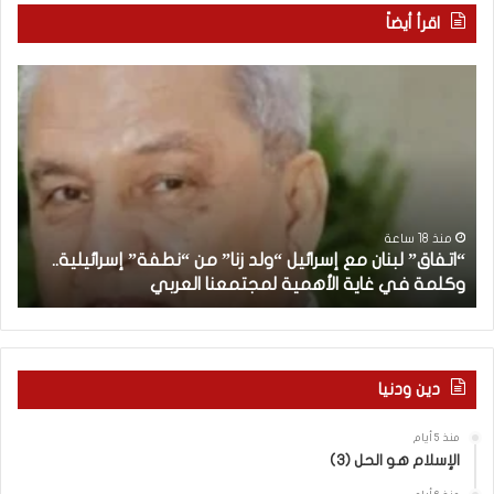
اقرأ أيضاً
“
م
ا
ن
ت
ه
ف
ن
ا
ا
ق
ن
”
ب
ل
د
منذ 18 ساعة
“اتفاق” لبنان مع إسرائيل “ولد زنا” من “نطفة” إسرائيلية..
ب
أ
وكلمة في غاية الأهمية لمجتمعنا العربي
م
ن
ا
ن
م
ع
دين ودنيا
إ
س
منذ 5 أيام
ر
الإسلام هو الحل (3)
ا
ئ