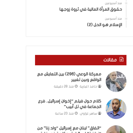
ب
ى
منذ أسبوعين
ك
س
حقوق المرأة المالية في ثروة زوجها
س
ل
ر
منذ أسبوعين
ي
الإسلام هو الحل (2)
ا
م
ل
أ
ب
ب
ا
و
ء
أ
)
ح
مقالات
و
م
ا
د
معركة الوعي (296) بين التعايش مع
ل
م
الواقع وبين تغيير
كَ
ن
حامد اغبارية
منذ 28 دقيقة
بَ
ا
دِ
ل
(
ر
كلام حول فيلم “إخوان إسرائيل.. فرع
ب
الجماعة في تل أبيب”
ي
ف
ن
ساهر غزاوي
منذ 23 ساعة
ت
ة
ح
ي
“اتفاق” لبنان مع إسرائيل “ولد زنا” من
ا
ت