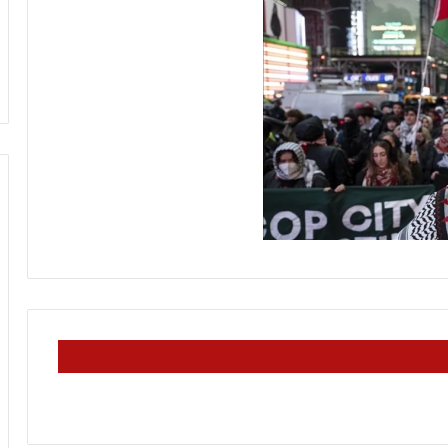
ل
لرينة يتمّ حفظ
منذ 28 دقيقة
و
 غيّرت حياتي
معركة الوعي (296) بين التعايش مع
ع
الواقع وبين تغيير
ي
(
2
9
6
)
ب
ي
ن
ا
ل
ت
ع
ا
ي
ش
م
ع