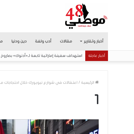
أخبار وتقارير
مقالات
أدب ولغة
دين ودنيا
من
استهداف سفينة إماراتية تابعة لـ«أدنوك» بصاروخ 
أخبار عاجلة
الرئيسية
/
اعتقالات في شوارع نيويورك خلال احتجاجات م
1
ب
ع
د
س
ب
منذ 5 ساعات
ع
بعد سبع سنوات من ا