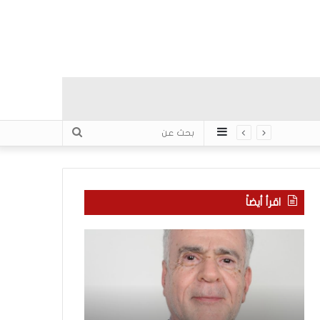
عمود
بحث
جانبي
عن
اقرأ أيضاً
ا
ب
ل
ع
ع
د
ر
س
ب
ب
منذ 5 ساعات
يّ
ع
بعد سبع سنوات 