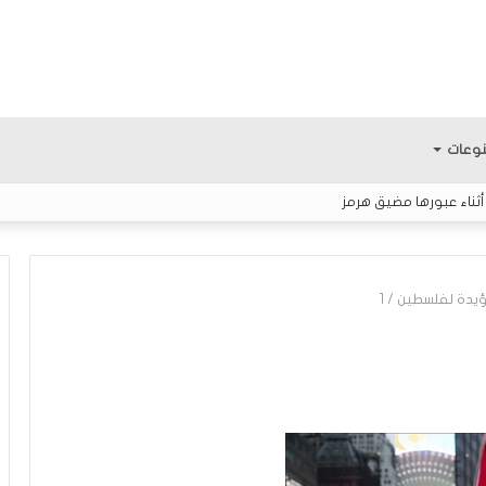
وعات
أثناء عبورها مضيق هرمز
ؤيدة لفلسطين
/
1
م
ع
ر
ك
ة
ا
لمثابرة.. الفتى