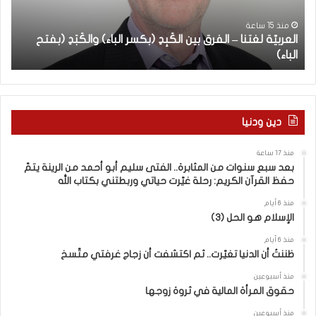
ة
س
ب
ل
ن
منذ 15 ساعة
العربيّة لغتنا – الفرق بين الكَبِدِ (بكسر الباء) والكَبَدِ (بفتح
ا
غ
و
الباء)
ب
ت
ا
ن
ت
ا
م
–
ن
ا
ا
دين ودنيا
ل
ل
ف
م
منذ 17 ساعة
ر
ث
بعد سبع سنوات من المثابرة.. الفتى سليم أبو أحمد من الرينة يتمّ
ق
ا
حفظ القرآن الكريم: رحلة غيّرت حياتي وربطتني بكتاب الله
ب
ب
ي
ر
منذ 6 أيام
الإسلام هو الحل (3)
ن
ة
ا
.
منذ 6 أيام
ل
.
ظننتُ أن الدنيا تغيّرت.. ثم اكتشفت أن زجاج غرفتي متّسخ
كَ
ا
بِ
ل
منذ أسبوعين
حقوق المرأة المالية في ثروة زوجها
دِ
ف
(
ت
منذ أسبوعين