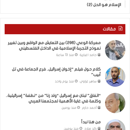
ب
ى
الإسلام هو الحل (2)
ك
س
س
ل
ر
ي
ا
م
مقالات
ل
أ
ب
ب
معركة الوعي (296) بين التعايش مع الواقع وبين تغيير
ا
و
نموذج التجربة الإسلامية في الداخل الفلسطيني
ء
أ
حامد اغبارية
منذ 13 ساعة
)
ح
و
م
كلام حول فيلم “إخوان إسرائيل.. فرع الجماعة في تل
ا
د
أبيب”
ل
م
كَ
ن
ساهر غزاوي
منذ يوم واحد
بَ
ا
دِ
ل
“اتفاق” لبنان مع إسرائيل “ولد زنا” من “نطفة” إسرائيلية..
(
ر
وكلمة في غاية الأهمية لمجتمعنا العربي
ب
ي
أحمد حازم
منذ يومين
ف
ن
ت
ة
من هنا نبدأ
ح
ي
رائد صلاح
منذ يومين