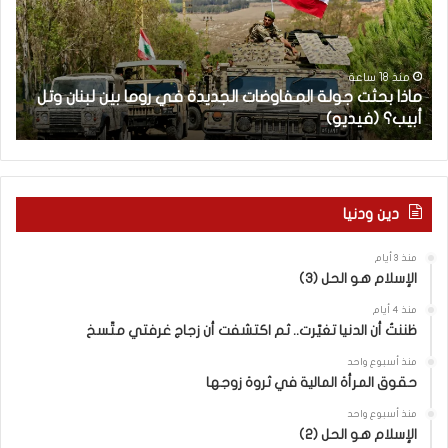
ب
ح
ح
ا
ث
م
ت
ا
منذ 18 ساعة
ماذا بحثت جولة المفاوضات الجديدة في روما بين لبنان وتل
ج
ت
أبيب؟ (فيديو)
ا
و
ل
ل
آ
ة
خ
ا
ر
ل
م
دين ودنيا
م
ع
ف
ا
منذ 3 أيام
ا
ق
الإسلام هو الحل (3)
و
ل
ض
ه
منذ 4 أيام
ا
ا
ظننتُ أن الدنيا تغيّرت.. ثم اكتشفت أن زجاج غرفتي متّسخ
ت
ب
منذ أسبوع واحد
ا
ا
حقوق المرأة المالية في ثروة زوجها
ل
ل
ج
ق
منذ أسبوع واحد
د
الإسلام هو الحل (2)
د