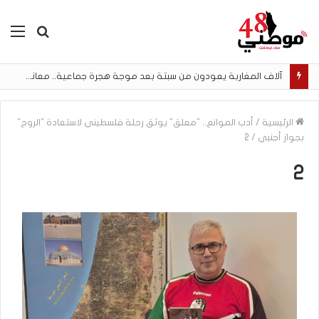
بحث
الق
عن
آلاف المغاربة يعودون من سبتة بعد موجة هجرة جماعية.. معاناة إنسانية وحلم الهجرة لا ينتهي
الرئيسية
/
أدب الموانع.. "معلق" يوثق رحلة فلسطيني لاستعادة "الروح"
بجواز أجنبي
/
2
2