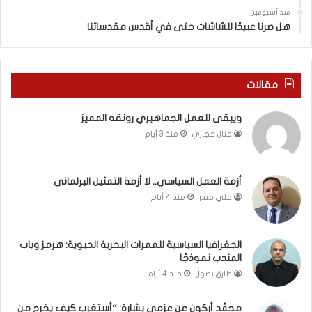
ي
س
منذ أسبوعين
د
ه
هل صرنا عبيدًا للشاشات حتى في أقدس مقدساتنا
ة
ذ
ف
ا
ي
ا
ر
ل
مقالات
و
ع
م
ا
ويبقى للعمل الجماهيري رونقه المميز
ا
م
منال حجازي
منذ 3 أيام
ب
.
ي
.
ن
م
ل
ا
أزمة العمل السياسي.. لا أزمة التمثيل البرلماني
ب
ذ
علي حيدر
منذ 4 أيام
ن
ا
ا
ت
ن
ق
الجغرافيا السياسية للممرات البحرية الحيوية: هرمز وباب
و
و
المندب نموذجًا
ت
ل
طارق بصول
منذ 4 أيام
ل
ا
أ
ل
محمَّد أركون عن عزمي بشارة: “أستغرب كيف يخرج من
ب
أ