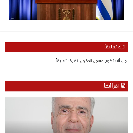
اترك تعليقاً
يجب أنت تكون
مسجل الدخول
لتضيف تعليقاً.
اقرأ أيضاً
ا
ب
ل
ع
ع
د
ر
س
ب
ب
يّ
ع