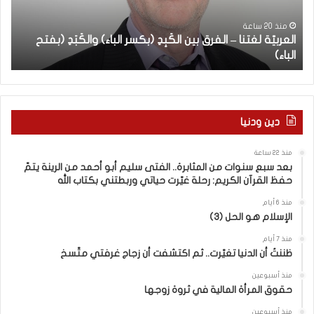
ة
س
ب
ل
ن
منذ 20 ساعة
العربيّة لغتنا – الفرق بين الكَبِدِ (بكسر الباء) والكَبَدِ (بفتح
ا
غ
و
الباء)
ب
ت
ا
ن
ت
ا
م
–
ن
ا
ا
دين ودنيا
ل
ل
ف
م
منذ 22 ساعة
ر
ث
بعد سبع سنوات من المثابرة.. الفتى سليم أبو أحمد من الرينة يتمّ
ق
ا
حفظ القرآن الكريم: رحلة غيّرت حياتي وربطتني بكتاب الله
ب
ب
ي
ر
منذ 6 أيام
الإسلام هو الحل (3)
ن
ة
ا
.
منذ 7 أيام
ل
.
ظننتُ أن الدنيا تغيّرت.. ثم اكتشفت أن زجاج غرفتي متّسخ
كَ
ا
بِ
ل
منذ أسبوعين
حقوق المرأة المالية في ثروة زوجها
دِ
ف
(
ت
منذ أسبوعين