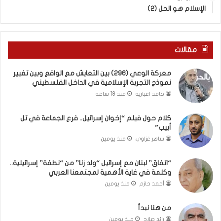
ب
ى
الإسلام هو الحل (2)
ك
س
س
ل
ر
ي
ا
م
مقالات
ل
أ
ب
ب
معركة الوعي (296) بين التعايش مع الواقع وبين تغيير
ا
و
نموذج التجربة الإسلامية في الداخل الفلسطيني
ء
أ
حامد اغبارية
منذ 18 ساعة
)
ح
و
م
كلام حول فيلم “إخوان إسرائيل.. فرع الجماعة في تل
ا
د
أبيب”
ل
م
كَ
ن
ساهر غزاوي
منذ يومين
بَ
ا
دِ
ل
“اتفاق” لبنان مع إسرائيل “ولد زنا” من “نطفة” إسرائيلية..
(
ر
وكلمة في غاية الأهمية لمجتمعنا العربي
ب
ي
أحمد حازم
منذ يومين
ف
ن
ت
ة
من هنا نبدأ
ح
ي
رائد صلاح
منذ يومين