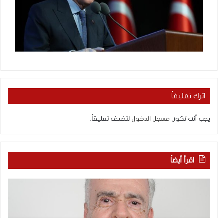
اترك تعليقاً
يجب أنت تكون
مسجل الدخول
لتضيف تعليقاً.
اقرأ أيضاً
ا
ب
ل
ع
ع
د
ر
س