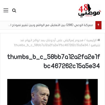
بحث
الق
عن
معركة الوعي (296) بين التعايش مع الواقع وبين تغيير نموذج التجربة الإسلامية في الداخل الفلسطيني
الرئيسية
/
هجوم إسرائيلي على أردوغان بعد لوائح اتهام ضد
نتنياهو
/
thumbs_b_c_58bb7a12a2fa2e1fbc467262c15a5e34
thumbs_b_c_58bb7a12a2fa2e1f
bc467262c15a5e34