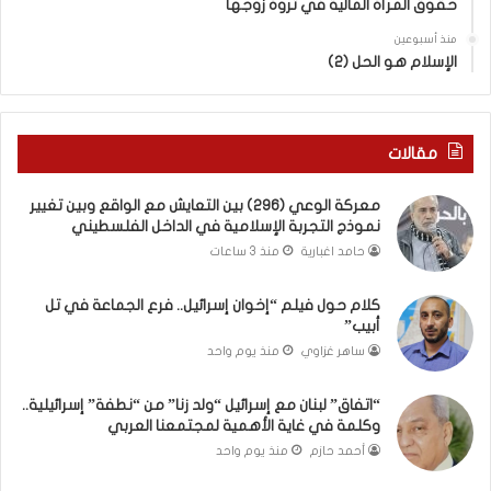
حقوق المرأة المالية في ثروة زوجها
دِ
ف
(
ت
منذ أسبوعين
ب
ى
الإسلام هو الحل (2)
ك
س
س
ل
ر
ي
ا
م
مقالات
ل
أ
ب
ب
معركة الوعي (296) بين التعايش مع الواقع وبين تغيير
ا
و
نموذج التجربة الإسلامية في الداخل الفلسطيني
ء
أ
حامد اغبارية
منذ 3 ساعات
)
ح
و
م
كلام حول فيلم “إخوان إسرائيل.. فرع الجماعة في تل
ا
د
أبيب”
ل
م
كَ
ن
ساهر غزاوي
منذ يوم واحد
بَ
ا
دِ
ل
“اتفاق” لبنان مع إسرائيل “ولد زنا” من “نطفة” إسرائيلية..
(
ر
وكلمة في غاية الأهمية لمجتمعنا العربي
ب
ي
أحمد حازم
منذ يوم واحد
ف
ن
ت
ة