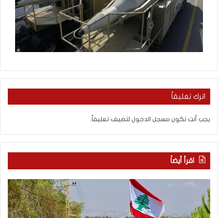
اترك تعليقاً
يجب أنت تكون
مسجل الدخول
لتضيف تعليقاً.
اقرأ أيضاً
م
5
ا
ا
ذ
ق
ا
ت