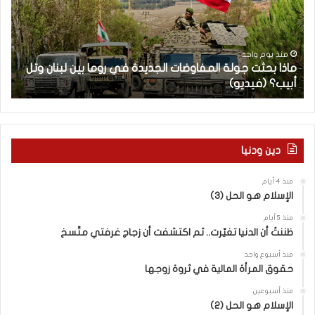
ب
ح
ح
ا
ث
م
ت
ا
منذ يوم واحد
ماذا بحثت جولة المفاوضات الجديدة في روما بين لبنان وتل
ج
ت
أبيب؟ (فيديو)
ا
و
ل
ل
آ
ة
خ
ا
ر
ل
م
دين ودنيا
م
ع
ف
ا
منذ 4 أيام
ا
ق
الإسلام هو الحل (3)
و
ل
ض
ه
منذ 5 أيام
ا
ا
ظننتُ أن الدنيا تغيّرت.. ثم اكتشفت أن زجاج غرفتي متّسخ
ت
ب
منذ أسبوع واحد
ا
ا
حقوق المرأة المالية في ثروة زوجها
ل
ل
ج
ق
منذ أسبوعين
د
الإسلام هو الحل (2)
د