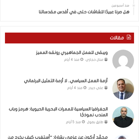
ي
س
منذ أسبوعين
د
ه
هل صرنا عبيدًا للشاشات حتى في أقدس مقدساتنا
ة
ذ
ف
ا
ي
ا
ر
ل
مقالات
و
ع
م
ا
ويبقى للعمل الجماهيري رونقه المميز
ا
م
منال حجازي
منذ 4 أيام
ب
.
ي
.
ن
م
ل
ا
أزمة العمل السياسي.. لا أزمة التمثيل البرلماني
ب
ذ
علي حيدر
منذ 4 أيام
ن
ا
ا
ت
ن
ق
الجغرافيا السياسية للممرات البحرية الحيوية: هرمز وباب
و
و
المندب نموذجًا
ت
ل
طارق بصول
منذ 5 أيام
ل
ا
أ
ل
محمَّد أركون عن عزمي بشارة: “أستغرب كيف يخرج من
ب
أ