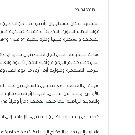
س
سليم أبو أحمد من ا
ن
20/04/2018
القرآن الكريم: رحلة
و
وربطتني بكتاب الله
ا
استشهد لاجئان فلسطينيان وأصيب عدد من اللاجئين 
ت
قوات النظام السوري التي بدأت عملية عسكرية على 
م
المنطقة والسيطرة عليها وطرد تنظيم “داعش” و”هيئة
ن
ا
ل
م
استهدفت مخيم اليرموك وأحياء الحجر الأسود والعسا
ث
البراميل المتفجرة وصواريخ أرض أرض من نوع الفيل وق
ا
ب
ر
وبينت أن القصف أوقع ضحيتين فلسطينيين هما اللا
ة
بالأردني، وعددا من الجرحى، أصيبوا إثر قصف شارع ا
.
والمدينة الرياضية، كما خلف القصف دماراً وخراباً في م
.
ا
كما سجل وقوع إصابات بين المدنيين، بالإضافة إلى احت
ل
ف
ت
واشارت إلى تدهور الأوضاع الإنسانية نتيجة محاصرة 