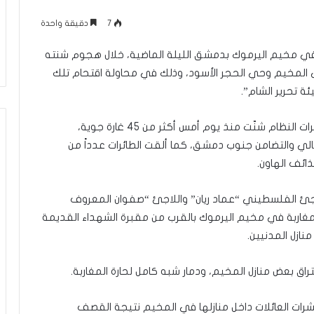
ل
لرينة يتمّ حفظ
معركة الوعي (296) بين التعايش مع
و
7
دقيقة واحدة
 غيّرت حياتي
الواقع وبين تغيير نموذج التجربة
ع
الإسلامية في الداخل الفلسطيني
ي
في مخيم اليرموك بدمشق الليلة الماضية، خلال هجوم شنته
(
المخيم وحي الحجر الأسود، وذلك في محاولة اقتحام تلك
2
 تحرير الشام”.
9
6
)
وقالت مجموعة العمل لأجل فلسطينيي سوريا إن طائرات النظام شنّت منذ يوم أمس أكثر من 45 غارة جوية،
ب
لي والتضامن جنوب دمشق، كما ألقت الطائرات عدداً من
ي
ذائف الهاون.
ن
ا
ل
جئ الفلسطيني “عماد ريان” واللاجئ “صفوان المعروف
ت
لمغاربة في مخيم اليرموك بالقرب من مقبرة الشهداء القديمة
ع
نازل المدنيين.
ا
ي
راق بعض منازل المخيم، ودمار شبه كامل لحارة المغاربة.
ش
م
ع
عشرات العائلات داخل منازلها في المخيم نتيجة القصف