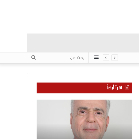
عمود
بحث
جانبي
عن
اقرأ أيضاً
ا
ب
ل
ع
ع
د
ر
س
ب
ب
منذ 11 ساعة
يّ
ع
بعد سبع سنوات 