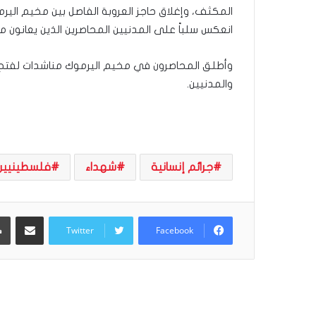
ى
المكثف، وإغلاق حاجز العروبة الفاصل بين مخيم الير
س
انعكس سلباً على المدنيين المحاصرين الذين يعانون 
ل
ي
م
وأطلق المحاصرون في مخيم اليرموك مناشدات لفتح حا
أ
والمدنيين.
ب
و
أ
ح
م
د
جرائم إنسانية
شهداء
فلسطينيين
م
ن
ا
مشاركة عبر البريد
ل
Twitter
Facebook
ر
ي
ن
ة
ي
ت