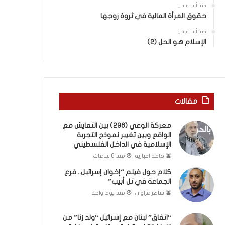
ب
ى
منذ أسبوعين
ك
س
حقوق المرأة المالية في ثروة زوجها
س
ل
ر
منذ أسبوعين
ي
الإسلام هو الحل (2)
ا
م
ل
أ
ب
ب
ا
و
ء
أ
)
ح
مقالات
و
م
ا
د
معركة الوعي (296) بين التعايش مع
ل
م
الواقع وبين تغيير نموذج التجربة
كَ
ن
الإسلامية في الداخل الفلسطيني
بَ
ا
حامد اغبارية
منذ 6 ساعات
دِ
ل
(
ر
كلام حول فيلم “إخوان إسرائيل.. فرع
ب
ي
الجماعة في تل أبيب”
ف
ن
ساهر غزاوي
منذ يوم واحد
ت
ة
ح
ي
“اتفاق” لبنان مع إسرائيل “ولد زنا” من
ا
ت