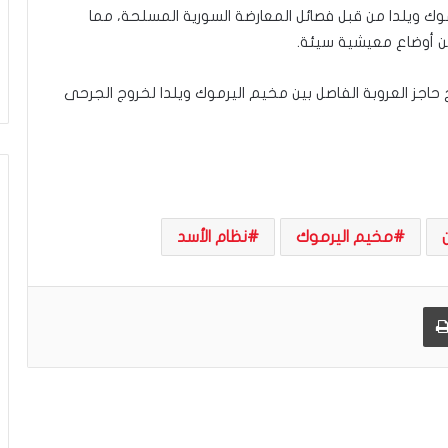
ا
موك ويلدا من قبل فصائل المعارضة السورية المسلحة، مما
ل
من أوضاع معيشية سيئة.
و
ا
ق
جز العروبة الفاصل بين مخيم اليرموك ويلدا لخروج الجرحى
ع
و
ب
ي
ن
ت
غ
مخيم اليرموك
نظام الأسد
ي
ي
ر
طباعة
ن
م
و
ذ
ج
ا
ل