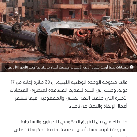
فيضانات ليبيا أودت بحياة آلاف الأشخاص وغيبت أحياء كاملة عن وجه الأرض (الأناضول)
قالت حكومة الوحدة الوطنية الليبية، إن 38 طائرة إغاثة من 17
دولة، وصلت إلى البلاد لتقديم المساعدة لمتضرري الفيضانات
الأخيرة التي خلفت آلاف القتلى والمفقودين، فيما تستمر
أعمال الإنقاذ والبحث عن ناجين.
جاء ذلك في بيان للفريق الحكومي للطوارئ والاستجابة
السريعة نشرته، مساء أمس الجمعة، منصة “حكومتنا” على