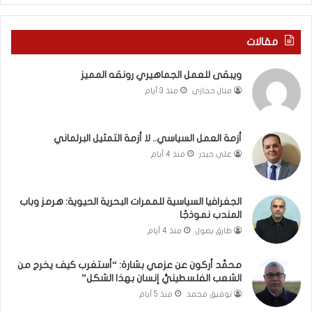
ف
ا
ي
ا
ر
ل
مقالات
و
ع
م
ا
ويبقى للعمل الجماهيري رونقه المميز
ا
م
منال حجازي
منذ 3 أيام
ب
.
ي
.
ن
م
ل
ا
أزمة العمل السياسي.. لا أزمة التمثيل البرلماني
ب
ذ
علي حيدر
منذ 4 أيام
ن
ا
ا
ت
ن
ق
الجغرافيا السياسية للممرات البحرية الحيوية: هرمز وباب
و
و
المندب نموذجًا
ت
ل
طارق بصول
منذ 4 أيام
ل
ا
أ
ل
محمَّد أركون عن عزمي بشارة: “أستغرب كيف يخرج من
ب
أ
الشعب الفلسطينيُّ إنسان بهذا الشكل”
ي
و
توفيق محمد
منذ 5 أيام
ب
ن