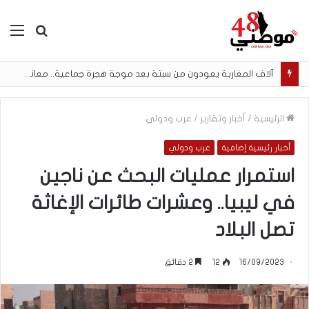
بحث
الق
عن
آلاف المغاربة يعودون من سبتة بعد موجة هجرة جماعية.. معاناة إنسانية وحلم الهجرة لا ينتهي
الرئيسية
/
أخبار وتقارير
/
عرب ودولي
أخبار رئيسية إضافية
عرب ودولي
استمرار عمليات البحث عن ناجين
في ليبيا.. وعشرات طائرات الإغاثة
تصل البلاد
16/09/2023
12
2 دقائق