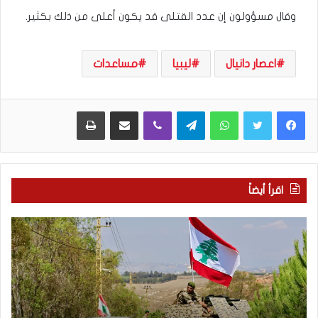
وقال مسؤولون إن عدد القتلى قد يكون أعلى من ذلك بكثير.
اعصار دانيال
ليبيا
مساعدات
WhatsApp
Telegram
Viber
مشاركة عبر البريد
طباعة
اقرأ أيضاً
م
5
ا
ا
ذ
ق
ا
ت
ب
ح
ح
ا
ث
م