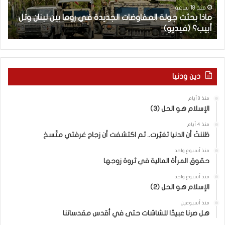
ت
ا
منذ 18 ساعة
ماذا بحثت جولة المفاوضات الجديدة في روما بين لبنان وتل
ج
ت
أبيب؟ (فيديو)
ا
و
ل
ل
آ
ة
خ
ا
ر
ل
م
دين ودنيا
م
ع
ف
ا
منذ 3 أيام
ا
ق
الإسلام هو الحل (3)
و
ل
ض
ه
منذ 4 أيام
ا
ا
ظننتُ أن الدنيا تغيّرت.. ثم اكتشفت أن زجاج غرفتي متّسخ
ت
ب
منذ أسبوع واحد
ا
ا
حقوق المرأة المالية في ثروة زوجها
ل
ل
ج
ق
منذ أسبوع واحد
د
الإسلام هو الحل (2)
د
ي
س
منذ أسبوعين
د
ه
هل صرنا عبيدًا للشاشات حتى في أقدس مقدساتنا
ة
ذ