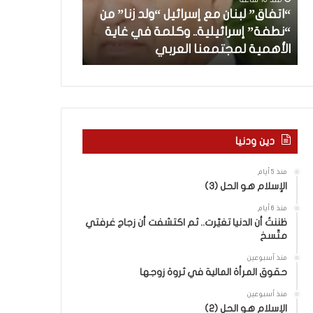
”
ب
“اتفاق” لبنان مع إسرائيل “ولد زنا” من
ل
د
“نطفة” إسرائيلية.. وكلمة في غاية
ب
أ
منذ 21 ساعة
الأهمية لمجتمعنا العربي
من هنا نبدأ
ن
ا
ن
م
ع
إ
س
دين ودنيا
ر
ا
منذ 5 أيام
ئ
الإسلام هو الحل (3)
ي
منذ 6 أيام
ل
ظننتُ أن الدنيا تغيّرت.. ثم اكتشفت أن زجاج غرفتي
“
متّسخ
و
ل
منذ أسبوعين
د
حقوق المرأة المالية في ثروة زوجها
ز
منذ أسبوعين
ن
الإسلام هو الحل (2)