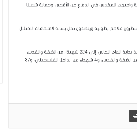
اصلة واجبهم المقدس في الدفاع عن الأقصى وحماية شعبنا
سطرون ملاحم بطولية ويتصدون بكل بسالة لاقتحامات الاحتلال
وباستشهاد أمير يرتقع عدد الشهداء الفلسطينيين منذ بداية العام الحالي إلى 224 شهيدًا، من الضفة والقدس
وقطاع غزة والداخل الفلسطيني، بينهم 183 شهيدًا من الضفة والقدس، و4 شهداء من الداخل الفلسطيني، و37
طباعة