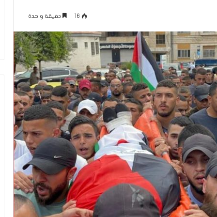
ل
منذ 16 ساعة
ف
16
دقيقة واحدة
كلام حول فيلم “إخوان إسرائيل.. فرع
ي
الجماعة في تل أبيب”
ل
م
“
إ
خ
و
ا
ن
إ
س
ر
ا
ئ
ي
ل
.
.
ف