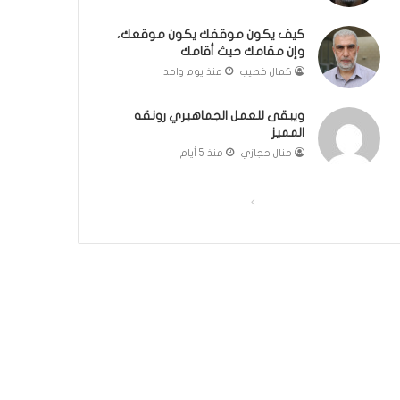
ك
ل
كيف يكون موقفك يكون موقعك،
وإن مقامك حيث أقامك
م
ة
كمال خطيب
منذ يوم واحد
ف
ي
ويبقى للعمل الجماهيري رونقه
غ
المميز
ا
منال حجازي
منذ 5 أيام
ي
ة
ا
ا
ا
ل
ل
ل
أ
ص
ص
ه
م
ف
ف
ي
ح
ح
ة
ة
ة
ل
م
ا
ا
ج
ل
ل
ت