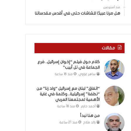
ا
”
منذ أسبوعين
م
هل صرنا عبيدًا للشاشات حتى في أقدس مقدساتنا
ن
“
ن
ط
ف
مقالات
ة
”
كلام حول فيلم “إخوان إسرائيل.. فرع
إ
الجماعة في تل أبيب”
س
ر
ساهر غزاوي
منذ 16 ساعة
ا
ئ
“اتفاق” لبنان مع إسرائيل “ولد زنا” من
ي
“نطفة” إسرائيلية.. وكلمة في غاية
ل
الأهمية لمجتمعنا العربي
ي
أحمد حازم
منذ 18 ساعة
ة
من هنا نبدأ
.
رائد صلاح
منذ 21 ساعة
.
و