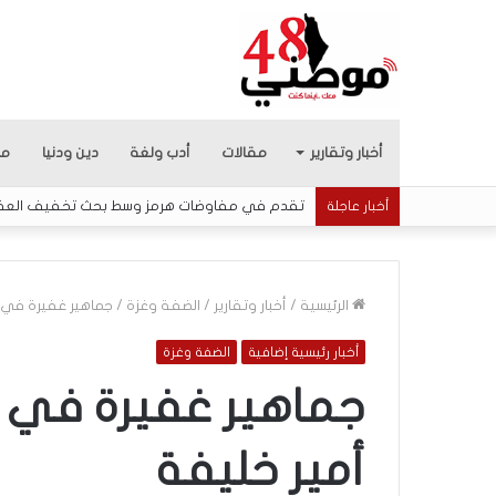
أخبار وتقارير
مقالات
أدب ولغة
دين ودنيا
من
تقدم في مفاوضات هرمز وسط بحث تخفيف العقوب
أخبار عاجلة
الرئيسية
/
أخبار وتقارير
/
الضفة وغزة
/
جماهير غفيرة في ن
أخبار رئيسية إضافية
الضفة وغزة
م
ن
جماهير غفيرة في ن
ه
ن
أمير خليفة
ا
ن