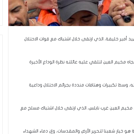
ر
ع
ا
ل
ج
م
ا
 أمير خليفة، الذي ارتقى خلال اشتباك مع قوات الاحتلال
ع
ة
ف
 مخيم العين لتلقي عليه عائلته نظرة الوداع الأخيرة
ي
ت
ل
أ
 وسط تكبيرات وهتافات منددة بجرائم الاحتلال وداعية
ب
ي
ب
”
الشهيد أمير خليفة (27 عامًا)، من مخيم العين غرب نابلس، الذي ارتقى خلال اشتباك مسلح مع
 خيار شعبنا لتحرير الأرض والمقدسات، وإن دماء الشهداء