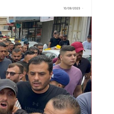
ب
د
10/08/2023
أ
منذ 21 ساعة
من هنا نبدأ