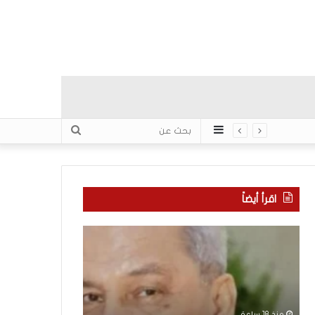
عمود
بحث
جانبي
عن
اقرأ أيضاً
“
م
ا
ن
ت
ه
ف
ن
ا
ا
ق
ن
منذ 18 ساعة