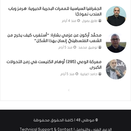
ا
ت
ن
ق
الجغرافيا السياسية للممرات البحرية الحيوية: هرمز وباب
و
و
المندب نموذجًا
ت
ل
طارق بصول
منذ 4 أيام
ل
ا
أ
ل
محمَّد أركون عن عزمي بشارة: “أستغرب كيف يخرج من
ب
أ
الشعب الفلسطينيُّ إنسان بهذا الشكل”
ي
و
توفيق محمد
منذ 5 أيام
ب
ن
؟
ر
(
و
معركة الوعي (295) أوهام الكنيست في زمن التحولات
الكبرى
ف
ا
ي
؟
حامد اغبارية
منذ 5 أيام
د
(
ي
ف
ا
ا
و
ي
)
د
ل
ل
ي
ص
ص
و
ف
ف
)
© موطني 48 | كافة الحقوق محفوظة
ح
ح
الدعم الفني والتواصل | Technical Support & Contact