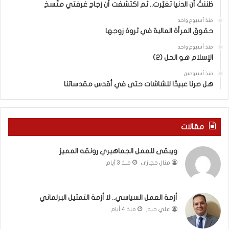
ا
ا
ظننتُ أن الدنيا تغيّرت.. ثم اكتشفت أن زجاج غرفتي متّسخ
ت
ب
منذ أسبوع واحد
ا
ا
حقوق المرأة المالية في ثروة زوجها
ل
ل
ج
ق
منذ أسبوع واحد
د
الإسلام هو الحل (2)
د
ي
س
منذ أسبوعين
د
ه
هل صرنا عبيدًا للشاشات حتى في أقدس مقدساتنا
ة
ذ
ف
ا
ي
ا
ر
ل
مقالات
و
ع
م
ا
ويبقى للعمل الجماهيري رونقه المميز
ا
م
منال حجازي
منذ 3 أيام
ب
.
ي
.
ن
م
ل
ا
أزمة العمل السياسي.. لا أزمة التمثيل البرلماني
ب
ذ
علي حيدر
منذ 4 أيام
ن
ا