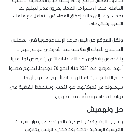
جدا، ولا تعكس الواقع، وذلك بسبب غياب المعطيات الرسمية
الكاملة، علما أن كثيرا من الضحايا يقررون عدم التبليغ بما
يحدث لهم، إلى جانب إخفاق القضاء في التعامل مع ملفات
التمييز بشكل عام.
ونقل الموقع عن رئيس مرصد الإسلاموفوبيا في المجلس
الفرنسي للديانة الإسلامية عبد الله زكري قوله إنهم لا
يتقدمون بشكاوى ضد الاعتداءات التي يتعرضون لها، مبرزا
أنهم تعرضوا عام 2021 مثلا لنحو 70 تهديدا، لكنهم فضلوا
عدم التبليغ عن تلك التهديدات لأنهم يعرفون أن ما
سيجنونه من تحركاتهم هو التعب، وستحفظ القضية في
نهاية المطاف وتصنَّف ضد مجهول.
حل وتهميش
وما يزيد الوضع تعقيدا -يضيف الموقع- هو إصرار السياسة
الفرنسية الرسمية -خاصة بعد مجيء الرئيس إيمانويل