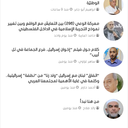
الوطنيّة
و
ي
ابراهيم أبو جابر
منذ 9 ساعات
ا
ن
ل
ت
معركة الوعي (296) بين التعايش مع الواقع وبين تغيير
و
غ
نموذج التجربة الإسلامية في الداخل الفلسطيني
ا
ي
ج
ي
حامد اغبارية
منذ يوم واحد
ب
ر
ا
ن
كلام حول فيلم “إخوان إسرائيل.. فرع الجماعة في تل
ت
م
أبيب”
ا
و
ساهر غزاوي
منذ يومين
ل
ذ
و
ج
“اتفاق” لبنان مع إسرائيل “ولد زنا” من “نطفة” إسرائيلية..
ط
ا
وكلمة في غاية الأهمية لمجتمعنا العربي
ن
ل
أحمد حازم
منذ يومين
يّ
ت
ة
ج
من هنا نبدأ
ر
ب
رائد صلاح
منذ يومين
ة
ا
ل