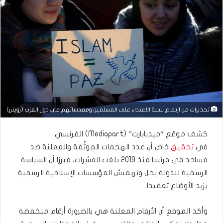
تحذيرات من ارتفاع نسبة الاعتداء على المسلمين ومقدساتهم في دول الغرب (رويترز)
كشف موقع “ميديابارت” (Mediapart) الفرنسي
في
تحقيق
خاص أن عدد الهجمات الموثّقة والمعلنة ضد
مساجد في فرنسا منذ 2019 بلغت العشرات، مبرزا أن السياسة
الرسمية للدولة بحل وتهميش المؤسسات الإسلامية الرسمية
يزيد الأوضاع تعقيدا.
وأكد الموقع أن الأرقام المعلنة هي بالضرورة أرقام منخفضة