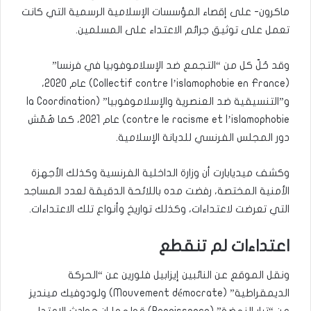
ماكرون- على إقصاء المؤسسات الإسلامية الرسمية التي كانت
تعمل على توثيق جرائم الاعتداء على المسلمين.
وقد حُلّ كل من “التجمع ضد الإسلاموفوبيا في فرنسا”
(Collectif contre l’islamophobie en France) عام 2020،
و”التنسيقية ضد العنصرية والإسلاموفوبيا” (la Coordination
contre le racisme et l’islamophobie) عام 2021، كما هُمّش
دور المجلس الفرنسي للديانة الإسلامية.
وكشف ميديابارت أن وزارة الداخلية الفرنسية وكذلك الأجهزة
الأمنية المختصة، رفضت مده باللائحة الدقيقة لعدد المساجد
التي تعرضت لاعتداءات، وكذلك تواريخ وأنواع تلك الاعتداءات.
اعتداءات لم تنقطع
ونقل الموقع عن النائبين إيزابيل فلورين عن “الحركة
الديمقراطية” (Mouvement démocrate) ولودوفيك مينديز
عن “تيار النهضة” (Renaissance) قولهما إن حوادث الاعتداء