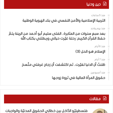
ل
6
دين ودنيا
ب
)
ي
ب
منذ 5 ساعات
ن
ي
التربية الإسلامية والأمن النفسي في بناء الهوية الوطنية
خ
ن
ط
ا
منذ يوم واحد
ا
ل
بعد سبع سنوات من المثابرة.. الفتى سليم أبو أحمد من الرينة يتمّ
حفظ القرآن الكريم: رحلة غيّرت حياتي وربطتني بكتاب الله
بَ
ت
ي
ع
منذ 6 أيام
ا
ا
الإسلام هو الحل (3)
ل
ي
ح
ش
منذ 7 أيام
ظننتُ أن الدنيا تغيّرت.. ثم اكتشفت أن زجاج غرفتي متّسخ
ق
م
و
ع
منذ أسبوعين
ق
ا
حقوق المرأة المالية في ثروة زوجها
ا
ل
ل
و
م
ا
د
ق
مقالات
ن
ع
يّ
و
فلسطينيّو الدّاخل بين خطابَي الحقوق المدنيّة والواجبات
ة
ب