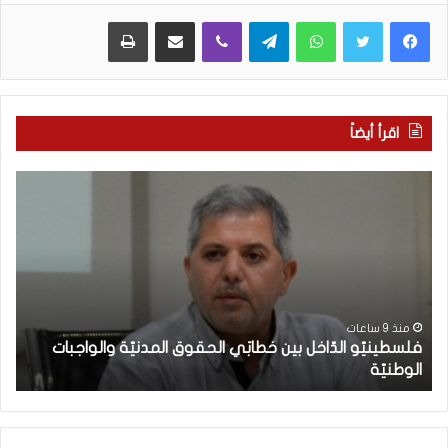
WhatsApp
Telegram
Viber
مشاركة عبر البريد
طباعة
اقرأ أيضاً
ف
م
ل
ع
س
ر
ط
ك
ي
ة
ن
ا
يّ
ل
و
و
منذ 9 ساعات
فلسطينيّو الدّاخل بين خطابَي الحقوق المدنيّة والواجبات
ا
ع
الوطنيّة
ن
ل
ي
دّ
(
ا
2
خ
9