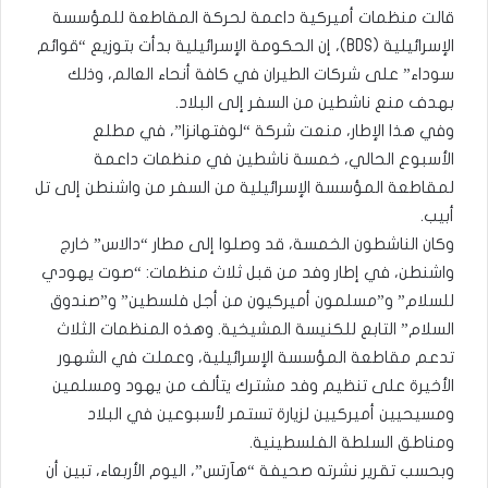
قالت منظمات أميركية داعمة لحركة المقاطعة للمؤسسة
الإسرائيلية (BDS)، إن الحكومة الإسرائيلية بدأت بتوزيع “قوائم
سوداء” على شركات الطيران في كافة أنحاء العالم، وذلك
بهدف منع ناشطين من السفر إلى البلاد.
وفي هذا الإطار، منعت شركة “لوفتهانزا”، في مطلع
الأسبوع الحالي، خمسة ناشطين في منظمات داعمة
لمقاطعة المؤسسة الإسرائيلية من السفر من واشنطن إلى تل
أبيب.
وكان الناشطون الخمسة، قد وصلوا إلى مطار “دالاس” خارج
واشنطن، في إطار وفد من قبل ثلاث منظمات: “صوت يهودي
للسلام” و”مسلمون أميركيون من أجل فلسطين” و”صندوق
السلام” التابع للكنيسة المشيخية. وهذه المنظمات الثلاث
تدعم مقاطعة المؤسسة الإسرائيلية، وعملت في الشهور
الأخيرة على تنظيم وفد مشترك يتألف من يهود ومسلمين
ومسيحيين أميركيين لزيارة تستمر لأسبوعين في البلاد
ومناطق السلطة الفلسطينية.
وبحسب تقرير نشرته صحيفة “هآرتس”، اليوم الأربعاء، تبين أن