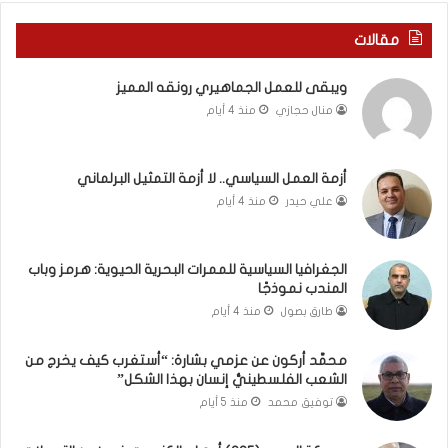
ي
ا
ر
ل
مقالات
و
ع
م
ا
ويبقى للعمل الجماهيري رونقه المميز
ا
م
منال حجازي
منذ 4 أيام
ب
.
ي
.
ن
م
ل
ا
أزمة العمل السياسي.. لا أزمة التمثيل البرلماني
ب
ذ
علي حيدر
منذ 4 أيام
ن
ا
ا
ت
ن
ق
الجغرافيا السياسية للممرات البحرية الحيوية: هرمز وباب
و
و
المندب نموذجًا
ت
ل
طارق بصول
منذ 4 أيام
ل
ا
أ
ل
محمَّد أركون عن عزمي بشارة: “أستغرب كيف يخرج من
ب
أ
الشعب الفلسطينيُّ إنسان بهذا الشكل”
ي
و
توفيق محمد
منذ 5 أيام
ب
ن
؟
ر