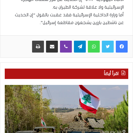
الإسرائيلية ولا علاقة لشركة الطيران به.
أما وزارة الداخلية الإسرائيلية فقد عقبت بالقول “إن الحديث
عن ناشطين بارزين يشجعون مقاطعة إسرائيل”.
WhatsApp
Telegram
Viber
مشاركة عبر البريد
طباعة
اقرأ أيضاً
م
5
ا
ا
ذ
ق
ا
ت
ب
ح
ح
ا
ث
م
ت
ا
منذ يوم واحد