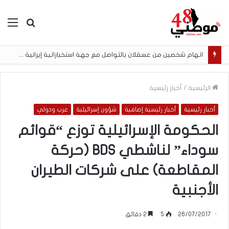
بحث
الق
عن
اتهام شخصين من عسقلان بالتواصل مع جهة استخباراتية إيرانية وتنفيذ مهام تصوير مقابل أموال رقمية
الرئيسية
/
أخبار رئيسية
أخبار رئيسية
أخبار رئيسية إضافية
شؤون إسرائيلية
عرب ودولي
الحكومة الإسرائيلية توزع “قوائم
سوداء” لناشطي BDS (حركة
المقاطعة) على شركات الطيران
الأجنبية
26/07/2017
5
2 دقائق