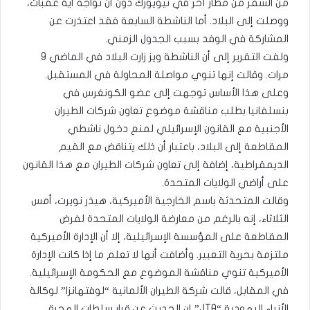
من السفر من مطار آخر في نيويورك دون أن تواجه أية عقبات،
ووصلت إلى البلاد. أما الناشطة السابعة فقد اعتذرت عن
المشاركة في الوفد بسبب الجدول الزمني.
ولفت التقرير إلى أن الناشطة ويز زارت البلاد في الماضي 9
مرات. وقالت إنها تنوي مواصلة المحاولة في المستقبل.
وعلى هذا الأساس توجهت إلى عضو الكونغرس في
بنسلفانيا بطلب مناقشة موضوع تعاون شركات الطيران
الأجنبية مع القانون الإسرائيلي لمنع دخول ناشطي
المقاطعة إلى البلاد، باعتبار أن ذلك يتناقض مع القيم
الديمقراطية، إضافة إلى تعاون شركات الطيران مع هذا القانون
على أراضي الولايات المتحدة.
وقالت المتحدثة باسم الخارجية الأميركية، هيذر نويرت، أمس
الثلاثاء، إنه بالرغم من معارضة الولايات المتحدة لفرض
المقاطعة على المؤسسة الإسرائيلية، إلا أن الإدارة الأميركية
ملتزمة بحرية التعبير. وأضافت أنها لا تعلم ما إذا كانت الإدارة
الأميركية تنوي مناقشة الموضوع مع الحكومة الإسرائيلية.
في المقابل، قالت شركة الطيران الألمانية “لوفتهانزا” لوكالة
الأنباء اليهودية “JTA” إن الحديث عن قرار سلطات الهجرة