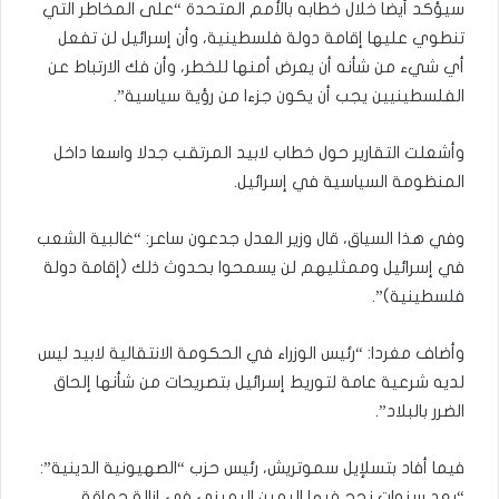
سيؤكد أيضا خلال خطابه بالأمم المتحدة “على المخاطر التي
تنطوي عليها إقامة دولة فلسطينية، وأن إسرائيل لن تفعل
أي شيء من شأنه أن يعرض أمنها للخطر، وأن فك الارتباط عن
الفلسطينيين يجب أن يكون جزءا من رؤية سياسية”.
وأشعلت التقارير حول خطاب لابيد المرتقب جدلا واسعا داخل
المنظومة السياسية في إسرائيل.
وفي هذا السياق، قال وزير العدل جدعون ساعر: “غالبية الشعب
في إسرائيل وممثليهم لن يسمحوا بحدوث ذلك (إقامة دولة
فلسطينية)”.
وأضاف مغردا: “رئيس الوزراء في الحكومة الانتقالية لابيد ليس
لديه شرعية عامة لتوريط إسرائيل بتصريحات من شأنها إلحاق
الضرر بالبلاد”.
فيما أفاد بتسلإيل سموتريش، رئيس حزب “الصهيونية الدينية”:
“بعد سنوات نجح فيها اليمين اليميني في إزالة حماقة