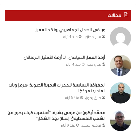
ي
ا
ر
ل
مقالات
و
ع
م
ا
ويبقى للعمل الجماهيري رونقه المميز
ا
م
منال حجازي
منذ 4 أيام
ب
.
ي
.
ن
م
ل
ا
أزمة العمل السياسي.. لا أزمة التمثيل البرلماني
ب
ذ
علي حيدر
منذ 4 أيام
ن
ا
ا
ت
ن
ق
الجغرافيا السياسية للممرات البحرية الحيوية: هرمز وباب
و
و
المندب نموذجًا
ت
ل
طارق بصول
منذ 5 أيام
ل
ا
أ
ل
محمَّد أركون عن عزمي بشارة: “أستغرب كيف يخرج من
ب
أ
الشعب الفلسطينيُّ إنسان بهذا الشكل”
ي
و
توفيق محمد
منذ 6 أيام
ب
ن
؟
ر