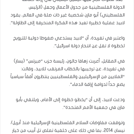
الدولة الفلسطينية من جدول الأعمال وجعل (الرئيس
الفلسطيني) أبو مازن شخصية غير ذات صلة في العالم، يقود
لابيد عملية خطيرة تعيد هذه الفكرة المنحرفة إلى الطاولة”.
واعتبر في تغريدة، أن “لابيد يستدعي ضغوطا دولية للترويج
لخطوة لا تقل عن انتحار دولة اسرائيل”.
في المقابل، أعربت زهافا جالون، رئيسة حزب “ميرتس” (يسار)
في تغريدة، عن ترحيبها بالخطاب المرتقب للابيد، وقالت:
“الملايين من الإسرائيليين والفلسطينيين ينتظرون أفقاً سياسياً
يضع حداً لدوامة إراقة الدماء”.
ودعت لابيد، إلى أن “يخطو خطوة إلى الأمام، ويلتقي بأبو
مازن في جمعية الأمم المتحدة”.
وتوقفت مفاوضات السلام الفلسطينية الإسرائيلية منذ أبريل/
نيسان 2014، بما في ذلك على خلفية تملص تل أبيب من خيار