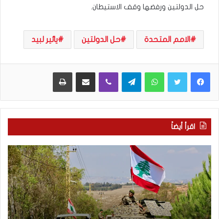
حل الدولتين ورفضها وقف الاستيطان.
الامم المتحدة
حل الدولتين
يائير لبيد
WhatsApp
Telegram
Viber
مشاركة عبر البريد
طباعة
اقرأ أيضاً
م
5
ا
ا
ذ
ق
ا
ت
ب
ح
ح
ا
ث
م