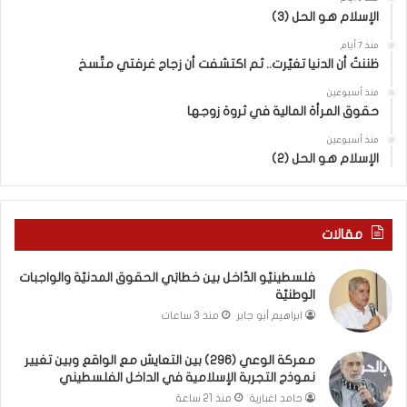
الإسلام هو الحل (3)
ت
ن
ع
ا
منذ 7 أيام
ا
ل
ظننتُ أن الدنيا تغيّرت.. ثم اكتشفت أن زجاج غرفتي متّسخ
ي
كَ
ش
بِ
منذ أسبوعين
حقوق المرأة المالية في ثروة زوجها
م
دِ
ع
(
منذ أسبوعين
ا
ب
الإسلام هو الحل (2)
ل
ك
و
س
ا
ر
ق
ا
مقالات
ع
ل
و
ب
فلسطينيّو الدّاخل بين خطابَي الحقوق المدنيّة والواجبات
ب
ا
الوطنيّة
ي
ء
ابراهيم أبو جابر
منذ 3 ساعات
ن
)
ت
و
معركة الوعي (296) بين التعايش مع الواقع وبين تغيير
غ
ا
نموذج التجربة الإسلامية في الداخل الفلسطيني
ي
ل
ي
كَ
حامد اغبارية
منذ 21 ساعة