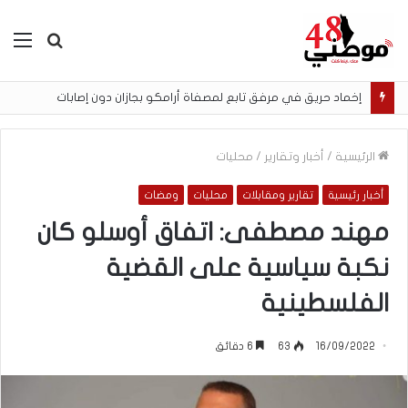
بحث
الق
عن
بن غفير لأسير فلسطيني: «هذا ليس فندقًا.. ومن يقتل يهوديًا سيتم إعدامه»
الرئيسية
/
أخبار وتقارير
/
محليات
أخبار رئيسية
تقارير ومقابلات
محليات
ومضات
مهند مصطفى: اتفاق أوسلو كان
نكبة سياسية على القضية
الفلسطينية
16/09/2022
63
6 دقائق