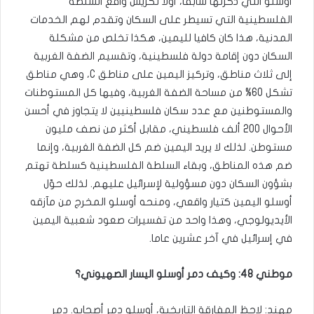
أوسلو التي ذكرتها سابقا، أولا تكريس واقع السلطة
الفلسطينية التي تسيطر على السكان وتقدم لهم الخدمات
المدنية، هذا كان كافيا لليمين، هكذا تخلص من مشكلة
السكان دون إقامة دولة فلسطينية، وتقسيم الضفة الغربية
إلى ثلاث مناطق، وتركيز اليمين على مناطق C، وهي مناطق
تشكل 60% من مساحة الضفة الغربية، وفيها كل المستوطنات
والمستوطنين مع عدد سكان فلسطينيين لا يتجاوز في أحسن
الأحوال 200 ألف فلسطيني، مقابل أكثر من نصف مليون
مستوطن. لذلك لا يريد اليمين ضم كل الضفة الغربية، وإنما
ضم هذه المناطق، وبقاء السلطة الفلسطينية كسلطة تهتم
بشؤون السكان دون مسؤولية لإسرائيل عليهم. لذلك حوّل
أوسلو اليمين كتيار واقعي، ومنحه أوسلو المخرج من مآزقه
الأيديولوجي، وهذا واحد من تفسيرات صعود شعبية اليمين
في إسرائيل في آخر عشرين عاما.
موطني 48: وكيف دمر أوسلو اليسار الصهيوني؟
مهند: لاحظ المفارقة التاريخية، أوسلو دمر أصحابه. دمر