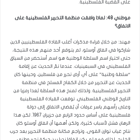
على القضية الفلسطينية.
موطني 48: لماذا وافقت منظمة التحرير الفلسطينية على
الاتفاق؟
مهند: من خلال قراءة مذكرات أغلب القادة الفلسطينيين الذين
شاركوا في اتفاق أوسلو، لم يتوقع أحد منهم هذه النتيجة،
حتى اختيار اسم السلطة الوطنية هو اسم أستحضر من السياق
الفلسطيني في السبعينيات. عندما تمّ الحديث عن إقامة
“سلطة وطنية” على أي أرض تحرر من فلسطين، وحينها كان
الحديث عن التحرير من خلال الكفاح المسلح في منظمة
التحرير الفلسطينية. ولذلك لمنح هذه السلطة بُعدا رمزيا من
التاريخ الوطني الفلسطيني. توقعت القيادة الفلسطينية
وعلى رأسهم ياسر عرفات أن يُفضي الاتفاق إلى دولة
فلسطينية على أساس حدود الرابع من حزيران 1967. لكن هذا
الرهان فشل لأسباب كثيرة، ولكن أهمها أن اتفاق أوسلو كان
نتاج غياب توازن القوى، وتراجع مكانة منظمة التحرير بعد حرب
الخليج، لذلك فهو لم يكن اتفاقا نديا بين حركة تحرر وطني