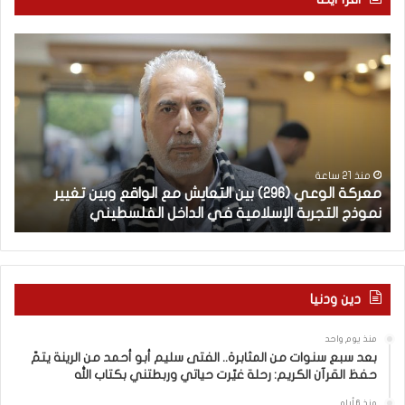
م
ا
ع
ل
ر
ع
ك
ر
ة
ب
ا
يّ
ل
ة
و
ل
منذ 21 ساعة
معركة الوعي (296) بين التعايش مع الواقع وبين تغيير
ال
ع
غ
نموذج التجربة الإسلامية في الداخل الفلسطيني
ال
ي
ت
(
ن
2
ا
–
9
6
ا
دين ودنيا
)
ل
ب
ف
منذ يوم واحد
ي
ر
بعد سبع سنوات من المثابرة.. الفتى سليم أبو أحمد من الرينة يتمّ
ن
ق
حفظ القرآن الكريم: رحلة غيّرت حياتي وربطتني بكتاب الله
ا
ب
ل
ي
منذ 6 أيام