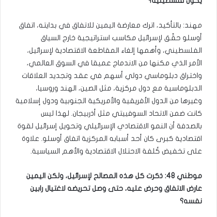
يكون فلسطينية؟
مهند: بالتأكيد، اترك معارضة اليمين للاتفاق في بدايته، اتفاق
أوسلو حقّق لإسرائيل مكاسب استراتيجية خارج السياق
الفلسطيني، وأهمها إلغاء المقاطعة الاقتصادية لإسرائيل،
الأمر الذي مكنها من الاندماج عميقا في السوق العالمي،
واختراق دبلوماسي دولي أسهم في عقد وتجديد العلاقات
الدبلوماسية مع دول مركزية، مثل الصين، الهند وروسيا،
وغيرها من الدول الأفريقية والأمريكية الجنوبية ودول إسلامية
كانت ضمن الاتحاد السوفييتي مثل أذربيجان. لهذا ليس
بالصدفة أن النمو الاقتصادي الإسرائيلي وتحويل إسرائيل لقوة
اقتصادية كبرى كان أحد أسبابه المركزية اتفاق أوسلو. علاوة
على تخفيض كُلفة الاحتلال الاقتصادية والأهم السياسية.
موطني 48: ذكرت كل هذه المصالح لإسرائيل، ولكن اليمين
عارض الاتفاق وحرض عليه، حتى وصل تحريضه لاغتيال رابين
نفسه؟