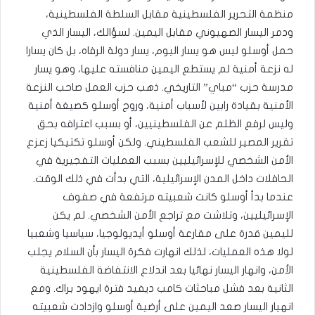
منظمة التحرير الفلسطينية مقابل السلطة الفلسطينية،
ودمر اليسار الصهيوني مقابل اليمين. لسؤالك، اليسار الذي
حمل أوسلو ليس هو يسار اليوم، يسار دولة الرفاه، بل كان يسارا
له نزعة أمنية لم يستطع اليمين منافسته عليها، وهو يسار
مدرسة حزب “مباي” التاريخي. ذهب حزب العمل صاحب النزعة
الأمنية بقيادة رابين لأسباب أمنية، وروج أوسلو كصيغة أمنية
وليس لرفع الظلم عن الفلسطينيين، أو بسبب اعترافه بحق
تقرير المصير للشعب الفلسطيني. ولكن أوسلو تكتيكيا زعزع
الأمن الشخصي للإسرائيليين بسبب العمليات التفجيرية في
الحافلات داخل المدن الإسرائيلية، التي بدأت في ذلك الوقت.
عندما بدأ أوسلو كانت شعبيته مرتفعة في صفوف
الإسرائيليين، وتلاشت مع تراجع الأمن الشخصي. لم يكن
لليمين قدرة على مقارعة أوسلو أيديولوجيا، سياسيا وشعبيا
لولا هذه العمليات، لذلك انهارت فكرة اليسار بأن السلام يجلب
الأمن، وانهار اليسار نهائيا بعد اندلاع الانتفاضة الفلسطينية
الثانية بعد فشل مباحثات كامب ديفيد فترة ايهود براك. ومع
انهيار اليسار صعد اليمين على أرضية أوسلو وازدادت شعبيته