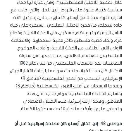
عادل لقضية اللاجئين الفلسطينيين”، وهي عبارة لها معان
سياسية كثيرة. علاوة على شروط رابين للحل، والتي جاءت مع
اقتراب انتهاء مدة اتفاق أوسلو كاتفاق مرحلي، إسرائيل كانت
جادة لتتخلص من فكرة الاحتلال التقليدي، السيطرة على حياة
الناس اليومية واتباع نظام عسكري في الضفة الغربية وقطاع
غزة، وبقاء قضية فلسطين كآخر قضية استعمارية، والانتفاضة
الأولى التي انطلقت من الضفة الغربية، وأعادت الموضوع
الفلسطيني للاهتمام العالمي، بعد تراجعها في سنوات
الثمانينيات بعد الانسحاب الفلسطيني من لبنان عام 1982.
الاحتلال كان حملا ثقيلا، ما حدث هو عمليا إعادة انتشار الجيش
الإسرائيلي، الانسحاب من المدن الفلسطينية (مناطق A)
وبعدها الانسحاب من أغلب القرى الفلسطينية (مناطق B)
وتسليم السلطة الفلسطينية مهام مدنية في هذه
المناطق، وهكذا ازالت إسرائيل عبء الاحتلال الاقتصادي
والدولي عليها، وأبقت مناطق C تحت سيطرتها الكاملة.
موطني 48: إذن، اتفاق أوسلو كان مصلحة إسرائيلية قبل أن