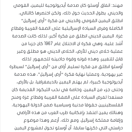
مهند: اتفاق أوسلو كان صدمة أيديولوجية لليمين، القومي
والديني. يطول الحديث حول ذلك، ولكن اختصرها كالتالي،
انطلق اليمين القومي والديني من فكرة “أرض إسرائيل”
الكاملة وفرض السيادة الإسرائيلية على الضفة الغربية وقطاع
غزة. اليمين الديني انطلق من فكرة أكبر، لذلك كانت الصدمة
أشد عليه، وهي فكرة ان الاحتلال عام 1967 كان جزءا من
عملية خلاص ديني للأرض، الخلاص الديني هو مطلق وغير
قابل للتغيير، وهذه قوته وقوة جاذبيته للجمهور. لذلك
أوسلو انطلق من فكرة تسليم أراض من “أرض إسرائيل” لسيطرة
غير يهودية، وعمليا نهاية فكرة “أرض إسرائيل”، هذه صدمة
أيديولوجية كبيرة، لم يهتم اليمين بالديمغرافيا، بل بالأرض،
وحتى جزء من اليمين، وخاصة في نخب الليكود القديمة كان
مستعدا لفرض السيادة على الضفة الغربية وقطاع غزة ومنح
الفلسطينيين حقوقا مدنية وسياسية ضمن الدولة اليهودية،
وهنالك يمين اعتقد بإمكانية طرب العرب من هذه الأراضي
وإقامة مملكة إسرائيل. ومع ذلك، أزعم وهذا موضوع
دراستي التي ذكرتها سابقا، أن أوسلو تحول لمشروع اليمين