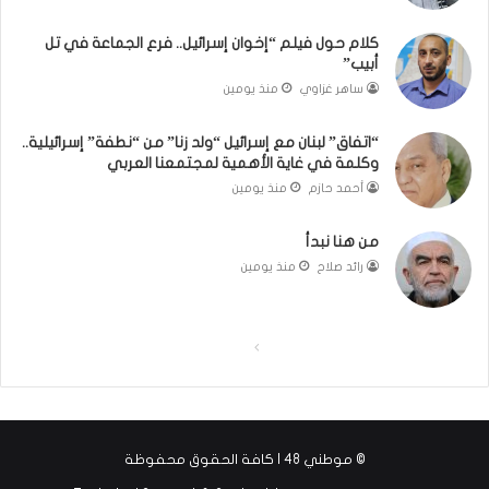
ر
بَ
ن
دِ
كلام حول فيلم “إخوان إسرائيل.. فرع الجماعة في تل
م
(
أبيب”
و
ب
ساهر غزاوي
منذ يومين
ذ
ف
ج
ت
“اتفاق” لبنان مع إسرائيل “ولد زنا” من “نطفة” إسرائيلية..
ا
ح
وكلمة في غاية الأهمية لمجتمعنا العربي
ل
ا
أحمد حازم
منذ يومين
ت
ل
ج
ب
من هنا نبدأ
ر
ا
ب
ء
رائد صلاح
منذ يومين
ة
)
ا
ل
ا
ا
إ
س
ل
ل
ل
ص
ص
ا
ف
ف
م
© موطني 48 | كافة الحقوق محفوظة
ي
ح
ح