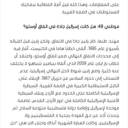
على المفاوضات، وهذا كله قبل أصلا المطالبة بتفكيك
المستوطنات في الضفة الغربية.
موطني 48: هل كانت إسرائيل جادة في اتفاق أوسلو؟
مهند: طبعا، كان رابين جادا في الاتفاق، ولكن رابين قبل اغتياله
بأسبوع عام 1995، ألقى خطابا هاما في الكنيست، أشار فيه
إلى محددات الاتفاق النهائي ضمن اتفاق أوسلو، واعتقد أن
خطاب بار ايلان عام 2009 الذي ألقاه بنيامين نتنياهو لا يختلف
عنه كثيرا، وضع رابين شروط الحل النهائي إسرائيليا، عدم
الانسحاب إلى حدود السادس من حزيران 1967، الإبقاء على
الكتل الاستيطانية الكبيرة في الضفة الغربية، السيطرة
الإسرائيلية الكاملة على الحدود مع الأردن وبقاء السيطرة
الأمنية الإسرائيلية الكاملة في غور الأردن، القدس عاصمة
موحدة لإسرائيل وإقامة دولة فلسطينية منزوعة السلاح. لم
يتحدث أحد عن حق العودة بجدية لا الفلسطينيين ولا
الإسرائيليين. وكانت العبارة الشهيرة آنذاك وحتى الان هي “حل