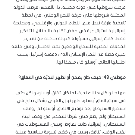
فرضت شروطها على دولة محتلة، بل بالعكس فرضت الدولة
المحتلة شروطها على حركة التحرر الوطني، في لحظة
تاريخية فارقة تبدل فيها النظام الدولي والإقليمي. ومصلحة
إسرائيلية استراتيجية في خفض تكاليف الاحتلال. للتذكير
فقط، كانت إسرائيل مسؤولة كدولة محتلة عن تقديم
الخدمات المدنية للسكان الواقعين تحت الاحتلال، وهي كلفة
كبيرة فضلا عن الثمن الإنساني الذي دفعته إسرائيل بسبب
احتلالها الدائم. أوسلو كان منقذا لها.
موطني 48: كيف كان يمكن أن تظهر النديّة في الاتفاق؟
مهند: لو كان هنالك ندية، لما كان اتفاق أوسلو، ولكن حتى
في سياق اتفاق أوسلو، ظهر توازن القوى بشكل صارخ في
استمرار الاستيطان بعد توقيع الاتفاق. أوسلو لم يوقف
الاستيطان ولم يضع حتى شرطا للتقدم في وقف البناء
الاستيطاني، إسرائيل كانت تفاوض وتبني المستوطنات في
نفس الوقت، تناقض رهيب في خضم تسوية سياسية مبنية