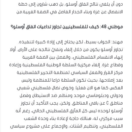
دون أن يلغي نتائج اتفاق أوسلو، بل ذهب شارون إلى خطة
الانفصال عن غزة وبناء الجدار الفاصل في الضفة الغربية.من
موطني 48: كيف للفلسطينيين تجاوز تداعيات اتفاق أوسلو؟
مهند: الجواب بسيط، لكن يحتاج إلى إرادة كبيرة لتنفيذه.
تجاوز أوسلو يكون من خلال إلغاء ونفيّ نتائجه على الأرض. أولا
إنهاء الانقسام الفلسطيني، والفصل بين الضفة الغربية
وقطاع غزة. إلغاء مركزية السلطة الوطنية الفلسطينية وإعادة
مركز القرار والفعل السياسي لمنظمة التحرير الفلسطينية
بعد إصلاحها، بحيث تكون السلطة ذراعا للمنظمة وليس
العكس كما هو الان فعليا. وخوض نضال فلسطيني شعبي
ودولي ودبلوماسي موحد ومنظم ضد الاستيطان وفصل
مناطق C عن باقي المناطق. ولكن، يجب التأكيد أن تجاوز
أوسلو لوحده ليس كل المآزق الفلسطيني الحالي، رغم أنه
سبب مركزي له، هنالك حاجة لإعادة بناء وحدة الشعب
الفلسطيني، وتنظيم الشتات، والإجماع على مشروع سياسي