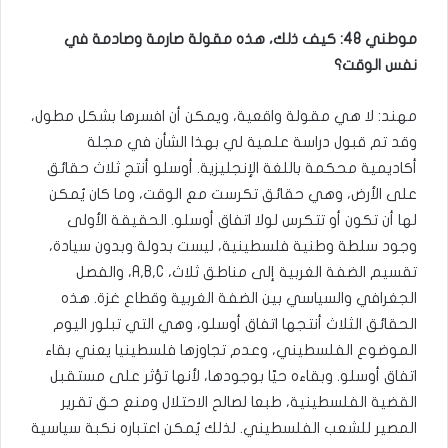
موطني 48: كيف ذلك، هذه مقولة صارمة وصادمة في
نفس الوقت؟
مهند: لا هي مقولة واقعية، ويمكن أن افسرها بشكل مطول،
وقد تم قبول دراسة علمية لي بهذا الشأن في مجلة
أكاديمية محكمة باللغة الإنجليزية. أوسلو أنتج ثلاث حقائق
على الأرض، وهي حقائق تكرست مع الوقت، وما كان يُمكن
لها أن تكون أو تتكرس لولا اتفاق أوسلو. الحقيقة الأولى
وجود سلطة وطنية فلسطينية، ليست بدولة وبدون سيادة،
تقسيم الضفة الغربية إلى مناطق ثلاث، A,B,C، والفصل
الجغرافي والسياسي بين الضفة الغربية وقطاع غزة. هذه
الحقائق الثلاث أنتجها اتفاق أوسلو، وهي التي تبلور اليوم
الموضوع الفلسطيني، وعدم تجاوزها فلسطينيا يعني بقاء
اتفاق أوسلو. وبقاءه حيّا بوجودها، لأنها تؤثر على مستقبل
القضية الفلسطينية، طبعا لصالح الاحتلال ومنع حق تقرير
المصير للشعب الفلسطيني. لذلك يُمكن اعتباره نكبة سياسية