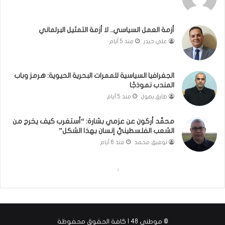
ي
ن
ب
ا
و
ن
أزمة العمل السياسي.. لا أزمة التمثيل البرلماني
ا
و
علي حيدر
منذ 5 أيام
ل
ت
م
ل
و
أ
الجغرافيا السياسية للممرات البحرية الحيوية: هرمز وباب
ا
ب
المندب نموذجًا
ج
ي
طارق بصول
منذ 5 أيام
ه
ب
ة
؟
(
محمَّد أركون عن عزمي بشارة: “أستغرب كيف يخرج من
الشعب الفلسطينيُّ إنسان بهذا الشكل”
ف
ي
توفيق محمد
منذ 6 أيام
د
ي
ا
ا
و
)
ل
ل
ص
ص
ف
ف
© موطني 48 | كافة الحقوق محفوظة