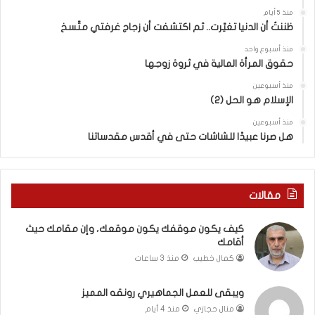
ا
ض
منذ 5 أيام
ي
ا
ظننتُ أن الدنيا تغيّرت.. ثم اكتشفت أن زجاج غرفتي متّسخ
ة
ت
منذ أسبوع واحد
ا
ا
حقوق المرأة المالية في ثروة زوجها
ل
ل
ف
ج
منذ أسبوعين
ل
الإسلام هو الحل (2)
د
س
ي
منذ أسبوعين
ط
د
هل صرنا عبيدًا للشاشات حتى في أقدس مقدساتنا
ي
ة
ن
ف
ي
ي
ة
ر
مقالات
ب
و
ي
م
كيف يكون موقفك يكون موقعك، وإن مقامك حيث
ن
ا
أقامك
ا
ب
كمال خطيب
منذ 3 ساعات
ل
ي
ت
ن
غ
ل
ويبقى للعمل الجماهيري رونقه المميز
ي
ب
منال حجازي
منذ 4 أيام