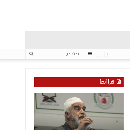
عمود
بحث
جانبي
عن
اقرأ أيضاً
م
ك
ن
ي
ه
ف
ن
ي
ا
ك
ن
و