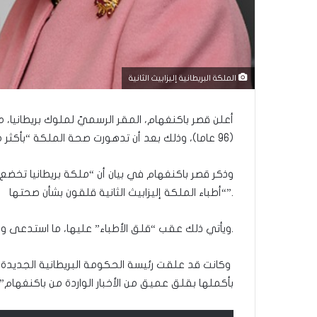
ا
م
ك
ح
ي
ث
الملكة البريطانية إليزابيث الثانية
أ
ق
أعلن قصر باكنغهام، المقر الرسميّ لملوك بريطانيا، مس
ا
م
(96 عاما)، وذلك بعد أن تدهورت صحة الملكة “بأكثر من المعتاد”.
ك
وذكر قصر باكنغهام في بيان أن “ملكة بريطانيا تخضع
“أطباء الملكة إليزابيث الثانية قلقون بشأن صحتها”.
ويأتي ذلك عقب “قلق الأطباء” عليها، ما استدعى وضعها تحت الإشراف الطبي.
وكانت قد علقت رئيسة الحكومة البريطانية الجديدة ليز
بأكملها بقلق عميق من الأخبار الواردة من باكنغهام”