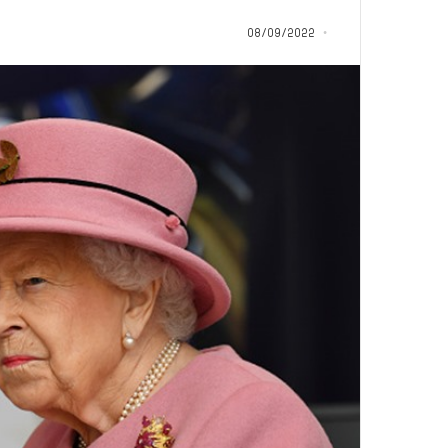
ن
منذ 8 ساعات
م
08/09/2022
كيف يكون موقفك 
و
مقامك حيث أقامك
ق
ف
ك
ي
ك
و
ن
م
و
ق
ع
ك
،
و
إ
ن
م
ق