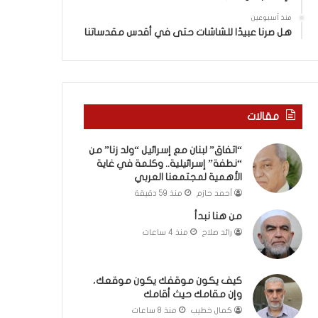
ا
م
منذ أسبوعين
ك
هل صرنا عبيدًا للشاشات حتى في أقدس مقدساتنا
ح
ي
ث
أ
ق
مقالات
ا
م
“اتفاق” لبنان مع إسرائيل “ولد زنا” من
ك
“نطفة” إسرائيلية.. وكلمة في غاية
الأهمية لمجتمعنا العربي
أحمد حازم
منذ 59 دقيقة
من هنا نبدأ
رائد صلاح
منذ 4 ساعات
كيف يكون موقفك يكون موقعك،
وإن مقامك حيث أقامك
كمال خطيب
منذ 8 ساعات