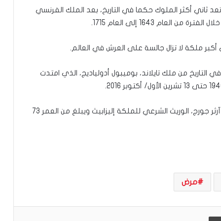
م
لكة إليزابيث التي تبلغ من العمر 96 عاما، تعد ثاني أكثر الملوك حكما في التاريخ، بعد الملك الفرنسي
ع
ن
ا
ا
ل
ع
ي التاريخ من ملك تايلاند، بوميبول أدولياديج، الذي امتدت
ر
ب
ي
يذكر أن ولي العهد البريطاني هو الأمير تشارلز فيليب آرثر جورج، الوريث الشرعي للملكة إليزابيث ويبلغ من العمر 73
مرض
طباعة