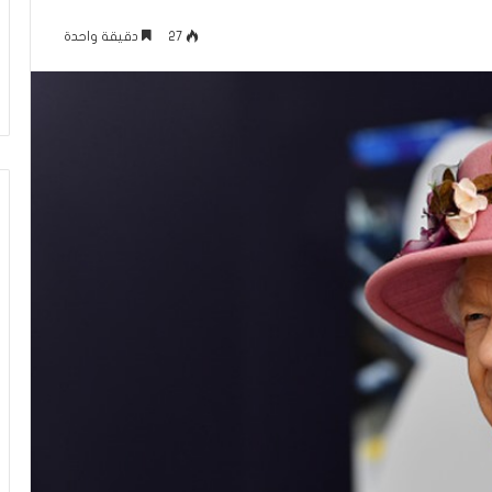
”
“اتفاق” لبنان مع إسرائيل “ولد زنا” من
ل
27
دقيقة واحدة
يكون موقعك، وإن
“نطفة” إسرائيلية.. وكلمة في غاية
ب
الأهمية لمجتمعنا العربي
ن
ا
ن
م
ع
إ
س
ر
ا
ئ
ي
ل
“
و
ل
د
ز
ن