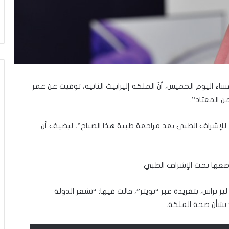
ا
”
م
ن
“
ن
ط
ف
اء اليوم الخميس، أنّ الملكة إليزابيث الثانية، توفيت عن عمر
ة
”
إ
س
 للإشراف الطبي بعد مراجعة طبية هذا الصباح”، ليضيف أن
ر
ا
ئ
ي
ل
ي
 تراس، بتغريدة عبر “تويتر”، قالت فيها: “تشعر الدولة
ة
 بشأن صحة الملكة.
.
.
و