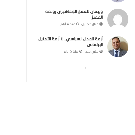
ويبقى للعمل الجماهيري رونقه
المميز
منال حجازي
منذ 4 أيام
أزمة العمل السياسي.. لا أزمة التمثيل
البرلماني
علي حيدر
منذ 5 أيام
ا
ا
ل
ل
ص
ص
ف
ف
ح
ح
ة
ة
ا
ا
ل
ل