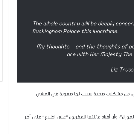
ك
ل
م
The whole country will be deeply conce
ة
ف
Buckingham Palace this lunchtime.
ي
غ
My thoughts – and the thoughts of pe
ا
are with Her Majesty The Q
ي
ة
ا
ل
أ
ه
م
ماضي، من مشكلات صحية سببت لها صعوبة في المشي
ي
ة
ل
المورال”، وأن أفراد عائلتها المقربون “على اطلاع” على آخر
م
ج
ت