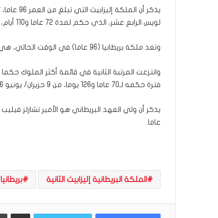
يذكر أن الم
لويس الرابع عشر، الذي حكم لمدة 72 عاما و110 أيام، خلال الفترة من العام 1643 إلى العام 1715.
وتعد ملكة بريطانيا (96 عاما) في الوقت الحالي، هي أكبر ملكة لا تزال جالسة على العرش في العالم.
وانتزعت المرتبة الثانية في قائمة أكثر الملوك حكما ف
فترة حكمه لـ70 عاما و126 يوما، من 9 حزيران/ يونيو 1946 حتى 13 تشرين الأول/ أكتوبر 2016.
عاما.
الملكة البريطانية إليزابيث الثانية
بريطانيا
مشاركة عبر البريد