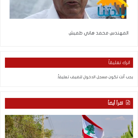
المهندس محمد هاني طميش
اترك تعليقاً
يجب أنت تكون
مسجل الدخول
لتضيف تعليقاً.
اقرأ أيضاً
م
5
ا
ا
ذ
ق
ا
ت