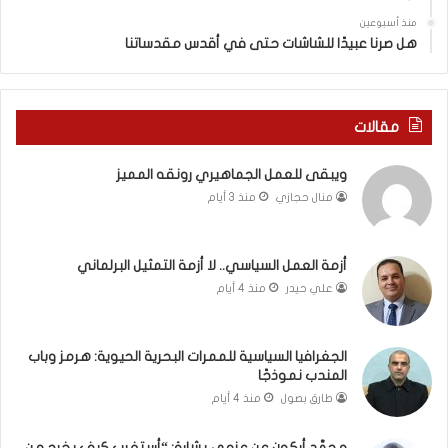
ي
س
منذ أسبوعين
د
ه
هل صرنا عبيدًا للشاشات حتى في أقدس مقدساتنا
ة
ذ
ف
ا
ي
ا
ر
ل
مقالات
و
ع
م
ا
ويبقى للعمل الجماهيري رونقه المميز
ا
م
منال حجازي
منذ 3 أيام
ب
.
ي
.
ن
م
ل
ا
أزمة العمل السياسي.. لا أزمة التمثيل البرلماني
ب
ذ
علي حيدر
منذ 4 أيام
ن
ا
ا
ت
ن
ق
الجغرافيا السياسية للممرات البحرية الحيوية: هرمز وباب
و
و
المندب نموذجًا
ت
ل
طارق بصول
منذ 4 أيام
ل
ا
أ
ل
محمَّد أركون عن عزمي بشارة: “أستغرب كيف يخرج من