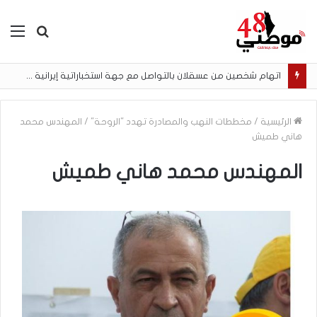
بحث
الق
عن
اتهام شخصين من عسقلان بالتواصل مع جهة استخباراتية إيرانية وتنفيذ مهام تصوير مقابل أموال رقمية
الرئيسية
/
مخططات النهب والمصادرة تهدد "الروحة"
/
المهندس محمد
هاني طميش
المهندس محمد هاني طميش