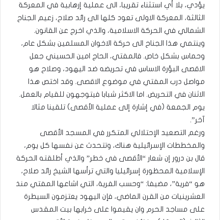
يؤدي، بلا أي استثناء تقريبا، الى عملية إرهابية في المعركة
الثالثة، المعركة الاولى تعود كلها الى رائد صلاح، زعيم الجناح
الشمالي في الحركة الاسلامية، والذي اخرج عن القانون.
وينتمي هذا الجناح الى حركة الاخوان المسلمين بشكل عام،
وحماس بشكل خاص. فالمفتي، الحاج امين الحسيني جعل
الاقصى البؤرة الاساس في تحريضه ضد اليهود، وصلاح هو
مواصل درب المفتي في موضوع الاقصى. وقد اختص هذا
الاثنان في التحريض. اما الاكثر شبابا فيتوجهون للقيام بالعمل.
يوم الجمعة (في إشارة إلى عملية الأقصى) تلقينا مثالا
آخر”.
ورغم التصعيد الإحتلالي المتكرر في المسجد الأقصى
والمخططات الإسرائيلية هناك، وتتحدث عن نفسها كل يوم،
قال بن درور إن شعار “الأقصى في خطر” والذي أطلقته الحركة
الإسلامية المحظورة إسرائيليا والتي ترأسها الشيخ رائد صلاح،
هو “فرية”، مضيفا: “وحسب الفرية، التي اشاعها المفتي منذ
العشرينيات من القرن الماضي، فإن اليهود يعتزمون السيطرة
على مساجد الحرم وان يقيموا على خرابها بيت المقدس