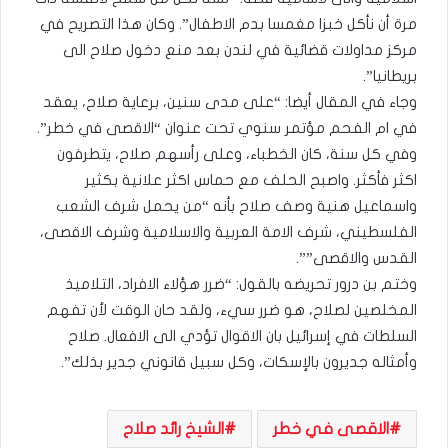
مرة أن نأكل خبزا مغمسا بدم الاطفال”. وكان هذا التصريح في
مركز مداولات قضائية في لندن بعد منع دخول صلاح الى
بريطانيا”.
وجاء في المقال أيضا: “على مدى سنين، برعاية صلاح، يعقد
في ام الفحم مؤتمر سنوي تحت عنوان “الاقصى في خطر”.
وفي كل سنة، كان الخطباء، وعلى رأسهم صلاح، يتطرفون
اكثر فأكثر. واصبح الحلف مع حماس اكثر علانية بكثير
واسماعيل هنية وصف صلاح بأنه “من يحمل شرف الشعب
الفلسطيني، شرف الامة العربية والاسلامية وشرف الاقصى،
القدس والاقصى””.
وختم بن درور تحريضه بالقول: “ضرر هؤلاء الافراد، التلاميذ
المخلصين لصلاح، هو ضرر سيء، ولقد حان الوقت لأن تفهم
السلطات في إسرائيل بان الاقوال تؤدي الى الافعال. صلاح
وأمثاله جديرون بالإسكات، وكل سبيل قانوني جدير بذلك”.
الاقصى في خطر
الشيخ رائد صلاح