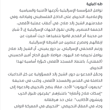
طه اغبارية
تواصل المؤسسة الإسرائيلية بأذرعها الأمنية والسياسية
والإعلامية، التحريض على الداخل الفلسطيني وقياداته، وفي
مقدمتهم الشيخ رائد صلاح، في أعقاب عملية الأقصى،
الجمعة المنصرم، والتي تقول الجهات الإسرائيلية إن 3 شبان
من مدينة أم الفحم قاموا بتنفيذها، حيث أسفرت عن
ارتقائهم ومصرع عنصرين من الشرطة الإسرائيلية.
وزعم الصحفي الإسرائيلي، بن درور يميني، أن الشيخ رائد صلاح
يواصل تحريضه ضد اليهود، مواصلا طريق الحاج أمين الحسيني
(المفتي)، باعتماد المسجد الأقصى كبؤرة أساسية لهذا
التحريض.
وحمّل المدعو بن درور، الشيخ رائد المسؤولية عن كل التداعيات
الحاصلة في القدس والمسجد الأقصى، وكتب في صحيفة
“يديعوت أحرونوت” الأحد، مقالا ينضح بالتحريض والدعوة إلى
“إسكات صلاح وأنصاره” باعتبارهم “يقرعون طبول الحرب
وينشرون الأكاذيب”. على حد هرطقاته.
وجاء في المقال التحريضي: “التحريض في المعركة الاولى