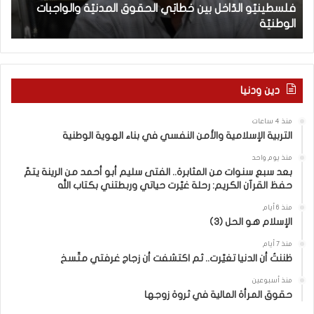
فلسطينيّو الدّاخل بين خطابَي الحقوق المدنيّة والواجبات
ا
ع
الوطنيّة
ن
ل
ي
دّ
(
ا
2
خ
9
ل
6
دين ودنيا
ب
)
ي
ب
منذ 4 ساعات
ن
ي
التربية الإسلامية والأمن النفسي في بناء الهوية الوطنية
خ
ن
ط
ا
منذ يوم واحد
ا
ل
بعد سبع سنوات من المثابرة.. الفتى سليم أبو أحمد من الرينة يتمّ
حفظ القرآن الكريم: رحلة غيّرت حياتي وربطتني بكتاب الله
بَ
ت
ي
ع
منذ 6 أيام
ا
ا
الإسلام هو الحل (3)
ل
ي
ح
ش
منذ 7 أيام
ظننتُ أن الدنيا تغيّرت.. ثم اكتشفت أن زجاج غرفتي متّسخ
ق
م
و
ع
منذ أسبوعين
ق
ا
حقوق المرأة المالية في ثروة زوجها
ا
ل