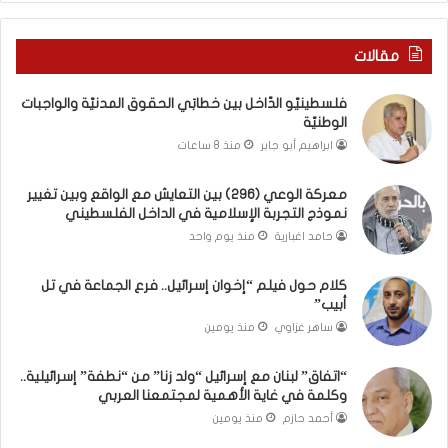
ل
و
م
ا
د
ق
مقالات
ن
ع
يّ
و
فلسطينيّو الدّاخل بين خطابَي الحقوق المدنيّة والواجبات
ة
ب
الوطنيّة
و
ي
ابراهيم أبو جابر
منذ 8 ساعات
ا
ن
ل
ت
معركة الوعي (296) بين التعايش مع الواقع وبين تغيير
و
غ
نموذج التجربة الإسلامية في الداخل الفلسطيني
ا
ي
ج
ي
حامد اغبارية
منذ يوم واحد
ب
ر
ا
ن
كلام حول فيلم “إخوان إسرائيل.. فرع الجماعة في تل
ت
م
أبيب”
ا
و
ساهر غزاوي
منذ يومين
ل
ذ
و
ج
“اتفاق” لبنان مع إسرائيل “ولد زنا” من “نطفة” إسرائيلية..
ط
ا
وكلمة في غاية الأهمية لمجتمعنا العربي
ن
ل
أحمد حازم
منذ يومين
يّ
ت
ة
ج