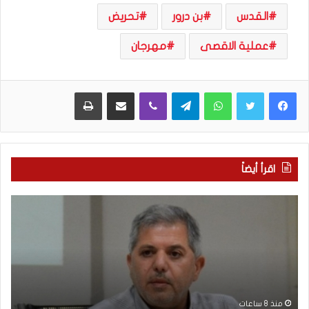
القدس
بن درور
تحريض
عملية الاقصى
مهرجان
WhatsApp
Telegram
Viber
مشاركة عبر البريد
طباعة
اقرأ أيضاً
ف
م
ل
ع
س
ر
ط
ك
ي
ة
ن
ا
يّ
ل
و
و
منذ 8 ساعات