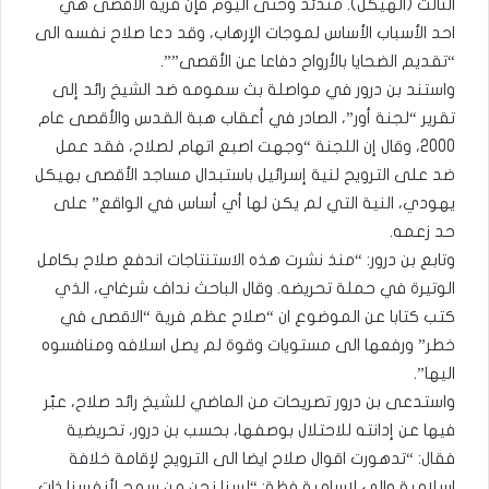
الثالث (الهيكل). منذئذ وحتى اليوم فإن فرية الأقصى هي
احد الأسباب الأساس لموجات الإرهاب، وقد دعا صلاح نفسه الى
“تقديم الضحايا بالأرواح دفاعا عن الأقصى””.
واستند بن درور في مواصلة بث سمومه ضد الشيخ رائد إلى
تقرير “لجنة أور”، الصادر في أعقاب هبة القدس والأقصى عام
2000، وقال إن اللجنة “وجهت اصبع اتهام لصلاح، فقد عمل
ضد على الترويح لنية إسرائيل باستبدال مساجد الأقصى بهيكل
يهودي، النية التي لم يكن لها أي أساس في الواقع” على
حد زعمه.
وتابع بن درور: “منذ نشرت هذه الاستنتاجات اندفع صلاح بكامل
الوتيرة في حملة تحريضه. وقال الباحث نداف شرغاي، الذي
كتب كتابا عن الموضوع ان “صلاح عظم فرية “الاقصى في
خطر” ورفعها الى مستويات وقوة لم يصل اسلافه ومنافسوه
اليها”.
واستدعى بن درور تصريحات من الماضي للشيخ رائد صلاح، عبّر
فيها عن إدانته للاحتلال بوصفها، بحسب بن درور، تحريضية
فقال: “تدهورت اقوال صلاح ايضا الى الترويج لإقامة خلافة
اسلامية والى لاسامية فظة: “لسنا نحن من سمح لأنفسنا ذات