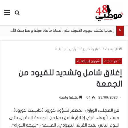
بحث
الق
عن
إسبانيا تكثف جهود التعرف على ضحايا مأساة سبتة وسط بحث الأسر عن المفقودين
الرئيسية
/
أخبار وتقارير
/
شؤون إسرائيلية
أخبار عاجلة
شؤون إسرائيلية
إغلاق شامل وتشديد للقيود من
الجمعة
23/09/2020
64
دقيقة واحدة
قرر المجلس الوزاري المصغر لشؤون كورونا (كابينيت كورونا)،
مساء الأربعاء، فرض إغلاق شامل بدءًا من الجمعة المقبل، حتى
اليوم التالي لعيد العُرش اليهودي، المسمى “بهجة التوراة”،