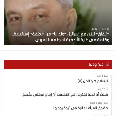
ت
ه
ف
ن
ا
ا
ق
ن
”
ب
ل
د
منذ 7 ساعات
“اتفاق” لبنان مع إسرائيل “ولد زنا” من “نطفة” إسرائيلية..
ب
أ
وكلمة في غاية الأهمية لمجتمعنا العربي
م
ن
ا
ن
م
ع
دين ودنيا
إ
س
منذ 5 أيام
ر
الإسلام هو الحل (3)
ا
ئ
منذ 5 أيام
ي
ظننتُ أن الدنيا تغيّرت.. ثم اكتشفت أن زجاج غرفتي متّسخ
ل
منذ أسبوع واحد
“
حقوق المرأة المالية في ثروة زوجها
و
ل