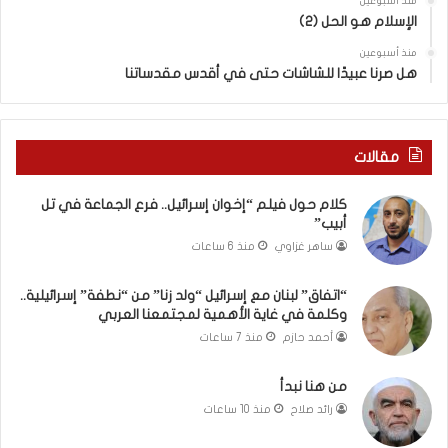
منذ أسبوعين
د
الإسلام هو الحل (2)
ز
منذ أسبوعين
ن
هل صرنا عبيدًا للشاشات حتى في أقدس مقدساتنا
ا
”
م
ن
مقالات
“
ن
كلام حول فيلم “إخوان إسرائيل.. فرع الجماعة في تل
ط
أبيب”
ف
ساهر غزاوي
منذ 6 ساعات
ة
”
إ
“اتفاق” لبنان مع إسرائيل “ولد زنا” من “نطفة” إسرائيلية..
وكلمة في غاية الأهمية لمجتمعنا العربي
س
ر
أحمد حازم
منذ 7 ساعات
ا
ئ
من هنا نبدأ
ي
رائد صلاح
منذ 10 ساعات
ل
ي