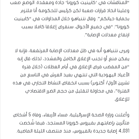
“المناقشات في ‘كابينيت كورونا‘ جادة ومعقدة. الوضع صعب
وعلينا اتخاذ قرارات صعبة لكن كرئيس للحكومة أنا ملتزم
بحماية حياتكم”. وقال نتنياهو خلال المداولات في “كابينيت
كورونا”: “في جميع الأحوال، سنفرض إغلاقا كاملا بسبب
ارتفاع معدلات الإصابة”.
ويرى نتنياهو أنه في ظل معدلات الإصابة المرتفعة، فإنه لا
يمكن منع أو تجنب الإغلاق الكامل والمشدد، لذلك قال إنه
“من المفضب فرض الإغلاق في أيام العطلات (خلال فترة
الأعياد اليهودية التي تنتهي بعيد العرش في التاسع من
تشرين الأول/ أكتوبر) بسبب انخفاض النشاط التجاري في هذه
الفترة”، في محاولة لتقليل من حجم الضرر الاقتصادي
للإغلاق.
وأعلنت وزارة الصحة الإسرائيلية، مساء الأربعاء، وفاة 5 أشخاص
متأثرين بإصابتهم بفيروس كورونا المستجد، فيما شُخصت
4,031 إصابة جديدة بالفيروس، منذ منتصف الليلة الماضية.